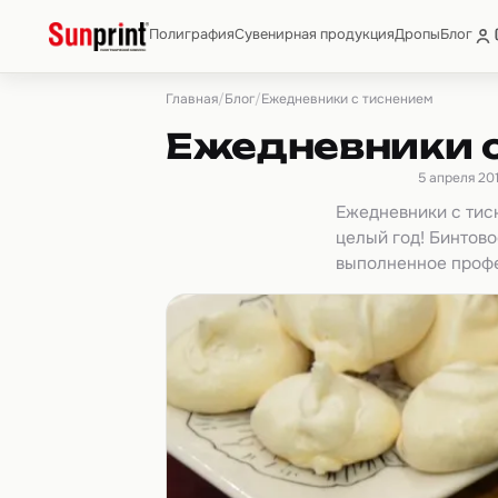
Полиграфия
Сувенирная продукция
Дропы
Блог
Главная
Блог
/
/
Ежедневники с тиснением
Ежедневники 
5 апреля 20
Ежедневники с тис
целый год! Бинтово
выполненное проф