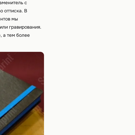
аменитель с
о оттиска. В
ентов мы
или гравирования.
, а тем более