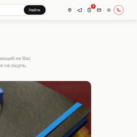
0
Найти
тающий на Вас
е на ощупь,