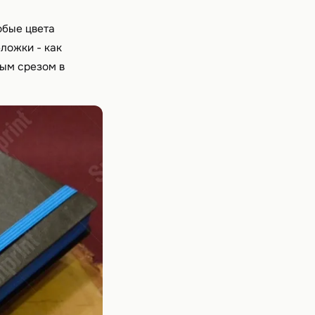
юбые цвета
ложки - как
ным срезом в