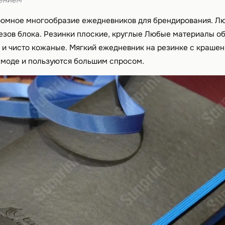
нением
омное многообразие ежедневников для брендирования. Л
резов блока. Резинки плоские, круглые Любые материалы об
м и чисто кожаные. Мягкий ежедневник на резинке с краше
 моде и пользуются большим спросом.