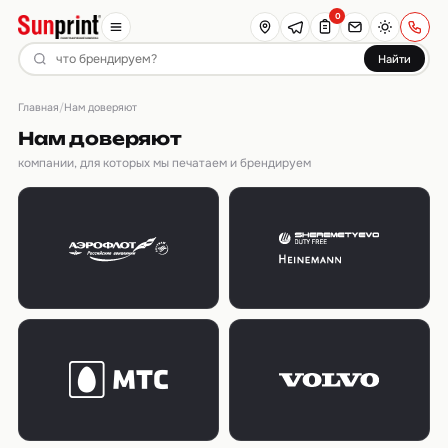
0
Найти
Главная
/
Нам доверяют
Нам доверяют
компании, для которых мы печатаем и брендируем