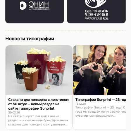
Новости типографии
Стаканы для попкорна с логотипом
Типографии Sunprint — 23 года!
от 50 штук — новый раздел на
18.12.25
Типографии Sunprint — 23 года! С 20
сайте типографии Sunprint
года мы создаём полиграфию, упаков
30.03.26
сувенирную продукцию и
На сайте Sunprint появился новый
брендированный текстиль на
раздел — изготовление брендированных
собственном производстве в Москве
стаканов для попкорна с актуальными
Широкий парк оборудования,
ценами. Наше ключевое преимущество