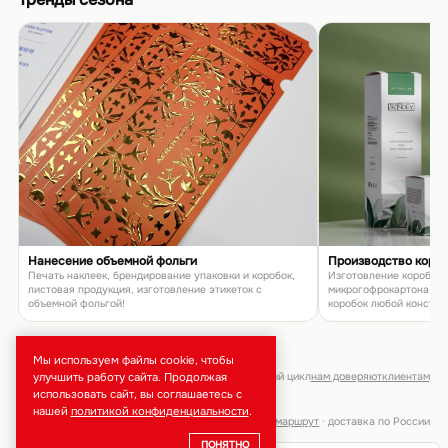
Нанесение объемной фольги
Производство коро
Печать наклеек, брендирование упаковки и коробок,
Изготовление коробок и
листовая продукция, изготовление этикеток с
микрогофрокартона, п
объемной фольгой!
коробок любой констру
товаров и подарков
Мы используем файлы cookie, чтобы
брендирование · тиражи от 50 шт · полный цикл
нам доверяют
клиентам
улучшить работу сайта. Продолжая
использовать сайт, вы соглашаетесь с
нашей
политикой конфиденциальности
.
Москва, ул. Неверовского, 9 ·
маршрут
· доставка по России
ПОНЯТНО