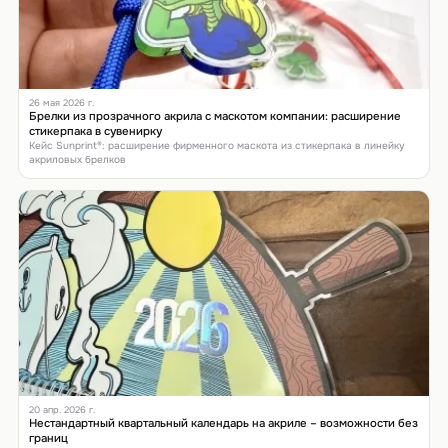
26 мая 2026 г.
Брелки из прозрачного акрила с маскотом компании: расширение
стикерпака в сувенирку
Кейс Sunprint®: расширение фирменного маскота из стикерпака в линейку
акриловых брелков
20 апр. 2026 г.
Нестандартный квартальный календарь на акриле – возможности без
границ