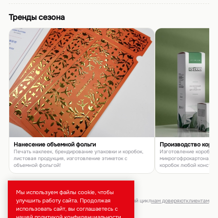
Тренды сезона
Нанесение объемной фольги
Производство коро
Печать наклеек, брендирование упаковки и коробок,
Изготовление коробок и
листовая продукция, изготовление этикеток с
микрогофрокартона, п
объемной фольгой!
коробок любой констру
товаров и подарков
Мы используем файлы cookie, чтобы
улучшить работу сайта. Продолжая
брендирование · тиражи от 50 шт · полный цикл
нам доверяют
клиентам
использовать сайт, вы соглашаетесь с
нашей
политикой конфиденциальности
.