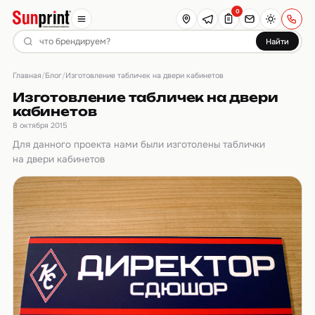
0
Найти
Главная
Блог
/
/
Изготовление табличек на двери кабинетов
Изготовление табличек на двери
кабинетов
8 октября 2015
Для данного проекта нами были изготолены таблички
на двери кабинетов