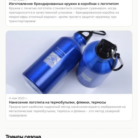
Изготовление брендированных кружек в коробках с логотипом
Кружка с печатью логотипа становиться солидным сувениром, когда
преподносится в качественной упаковке - брендированная коробка из
микрогофры отличный вариант, кроме прочего защитит керамику при
транспортировке
4 мая 2023 г.
Нанесение логотипа на термобутылки, фляжки, термосы
Предлагаем наиболее надежный метод нанесения вашего изображения на
металлические термобутылки, термосы и фляжки - это метод лазерной
гравировки
Тренды сезона