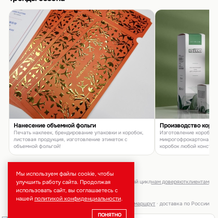
Нанесение объемной фольги
Производство коро
Печать наклеек, брендирование упаковки и коробок,
Изготовление коробок и
листовая продукция, изготовление этикеток с
микрогофрокартона, п
объемной фольгой!
коробок любой констру
товаров и подарков
Мы используем файлы cookie, чтобы
улучшить работу сайта. Продолжая
брендирование · тиражи от 50 шт · полный цикл
нам доверяют
клиентам
использовать сайт, вы соглашаетесь с
нашей
политикой конфиденциальности
.
Москва, ул. Неверовского, 9 ·
маршрут
· доставка по России
ПОНЯТНО