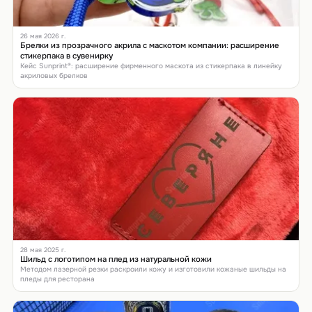
26 мая 2026 г.
Брелки из прозрачного акрила с маскотом компании: расширение
стикерпака в сувенирку
Кейс Sunprint®: расширение фирменного маскота из стикерпака в линейку
акриловых брелков
28 мая 2025 г.
Шильд с логотипом на плед из натуральной кожи
Методом лазерной резки раскроили кожу и изготовили кожаные шильды на
пледы для ресторана