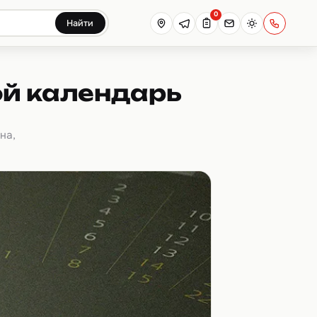
0
Найти
й календарь
на,