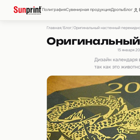
Полиграфия
Сувенирная продукция
Дропы
Блог
Главная
Блог
/
/
Оригинальный настенный перекидно
Оригинальный
15 января 20
Дизайн календаря 
так как это живот