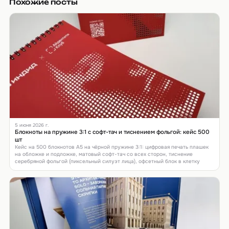
Похожие посты
5 июня 2026 г.
Блокноты на пружине 3:1 с софт-тач и тиснением фольгой: кейс 500
шт
Кейс на 500 блокнотов А5 на чёрной пружине 3:1: цифровая печать плашек
на обложке и подложке, матовый софт-тач со всех сторон, тиснение
серебряной фольгой (пиксельный силуэт лица), офсетный блок в клетку