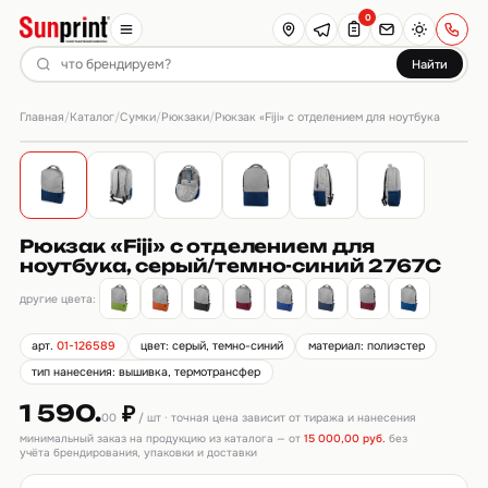
0
Найти
Главная
Каталог
Сумки
Рюкзаки
/
/
/
/
Рюкзак «Fiji» с отделением для ноутбука
Рюкзак «Fiji» с отделением для
ноутбука, серый/темно-синий 2767C
другие цвета:
арт.
01-126589
цвет: серый, темно-синий
материал: полиэстер
тип нанесения: вышивка, термотрансфер
1 590.
₽
00
/ шт · точная цена зависит от тиража и нанесения
минимальный заказ на продукцию из каталога — от
15 000,00 руб.
без
учёта брендирования, упаковки и доставки