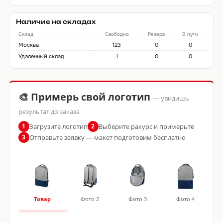
Наличие на складах
Склад
Свободно
Резерв
В пути
Москва
123
0
0
Удаленный склад
1
0
0
🎨 Примерь свой логотип
— увидишь
результат до заказа
Загрузите логотип
Выберите ракурс и примерьте
1
2
Отправьте заявку — макет подготовим бесплатно
3
Товар
Фото 2
Фото 3
Фото 4