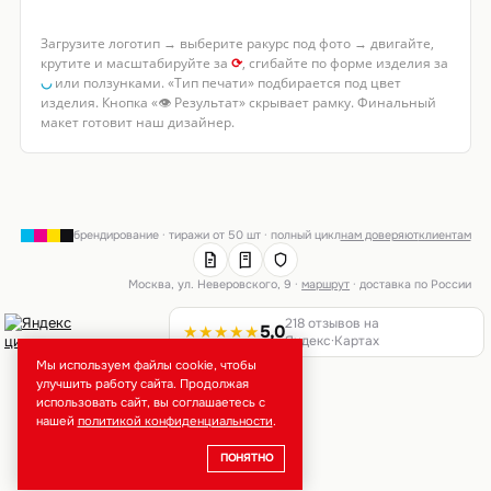
Загрузите логотип → выберите ракурс под фото → двигайте,
крутите и масштабируйте за
⟳
, сгибайте по форме изделия за
◡
или ползунками. «Тип печати» подбирается под цвет
изделия. Кнопка «👁 Результат» скрывает рамку. Финальный
макет готовит наш дизайнер.
брендирование · тиражи от 50 шт · полный цикл
нам доверяют
клиентам
Москва, ул. Неверовского, 9 ·
маршрут
· доставка по России
218 отзывов на
★★★★★
5,0
Яндекс·Картах
Мы используем файлы cookie, чтобы
улучшить работу сайта. Продолжая
использовать сайт, вы соглашаетесь с
нашей
политикой конфиденциальности
.
ПОНЯТНО