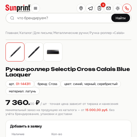
0
Найти
Главная
Каталог
Для письма
Металлические ручки
/
/
/
/
Ручка-роллер «Calais»
Ручка-роллер Selectip Cross Calais Blue
Lacquer
арт.
01-144311
бренд: Cross
цвет: синий, черный, серебристый
материал: латунь
7 360.
₽
00
/ шт · точная цена зависит от тиража и нанесения
минимальный заказ на продукцию из каталога — от
15 000,00 руб.
без
учёта брендирования, упаковки и доставки
Добавить в заявку
Наличие
Кол-во