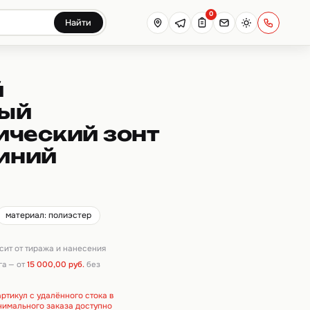
0
Найти
й
ный
ический зонт
синий
материал: полиэстер
исит от тиража и нанесения
га — от
15 000,00 руб.
без
ртикул с удалённого стока в
инимального заказа доступно