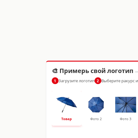
🎨 Примерь свой логотип
—
Загрузите логотип
Выберите ракурс 
1
2
Товар
Фото 2
Фото 3