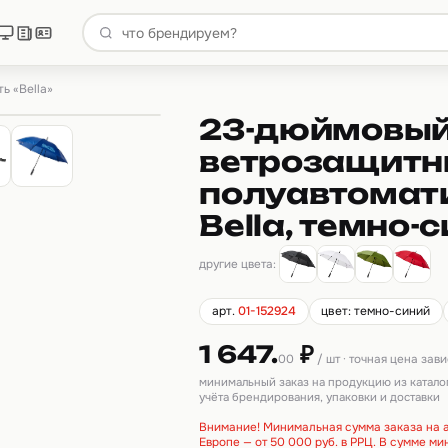
ь «Bella»
23-дюймовы
ветрозащит
полуавтомат
Bella, темно-
другие цвета:
арт.
01-152924
цвет: темно-синий
1 647.
₽
00
/ шт · точная цена зав
минимальный заказ на продукцию из катало
учёта брендирования, упаковки и доставки
Внимание! Минимальная сумма заказа на а
Европе — от 50 000 руб. в РРЦ. В сумме м