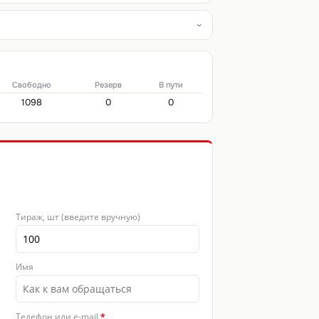
Свободно
Резерв
В пути
1098
0
0
Тираж, шт (введите вручную)
Имя
Телефон или e-mail
*