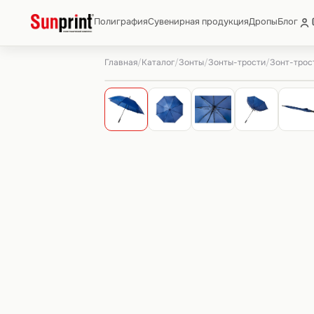
Полиграфия
Сувенирная продукция
Дропы
Блог
Главная
Каталог
Зонты
Зонты-трости
/
/
/
/
Зонт-трост