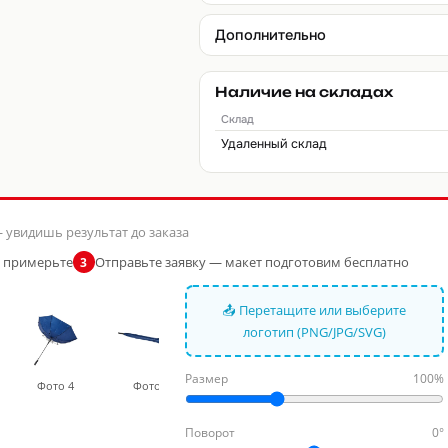
Дополнительно
Наличие на складах
Склад
Удаленный склад
 увидишь результат до заказа
и примерьте
Отправьте заявку — макет подготовим бесплатно
3
📤 Перетащите или выберите
логотип (PNG/JPG/SVG)
Размер
100%
Фото 4
Фото 5
Фото 6
Поворот
0°