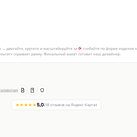
о → двигайте, крутите и масштабируйте за
⟳
, сгибайте по форме изделия 
зультат» скрывает рамку. Финальный макет готовит наш дизайнер.
т
клиентам
★★★★★
5,0
218 отзывов на Яндекс·Картах