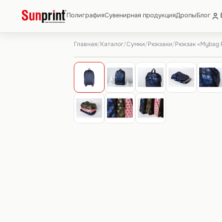
Полиграфия
Сувенирная продукция
Дропы
Блог
Главная
Каталог
Сумки
Рюкзаки
/
/
/
/
Рюкзак «Mybag 