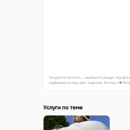
Загрузите логотип → выберите ракурс под фот
подбирается под цвет изделия. Кнопка «👁 Ре
Услуги по теме