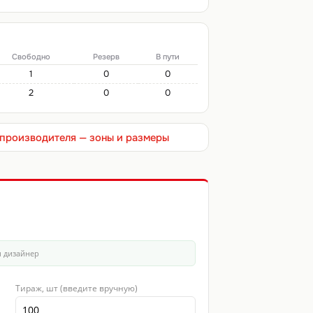
Свободно
Резерв
В пути
1
0
0
2
0
0
т производителя — зоны и размеры
ш дизайнер
Тираж, шт (введите вручную)