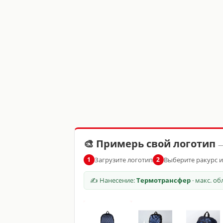
🎨 Примерь свой логотип
—
Загрузите логотип
Выберите ракурс 
1
2
✍ Нанесение:
Термотрансфер
· макс. о