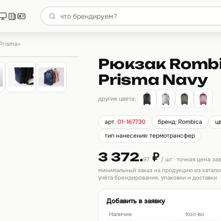
Prisma»
Рюкзак Romb
Prisma Navy
другие цвета:
арт.
01-167730
бренд: Rombica
ц
тип нанесения: термотрансфер
3 372.
₽
97
/ шт · точная цена з
минимальный заказ на продукцию из катало
учёта брендирования, упаковки и доставки
Добавить в заявку
Наличие
Кол-во