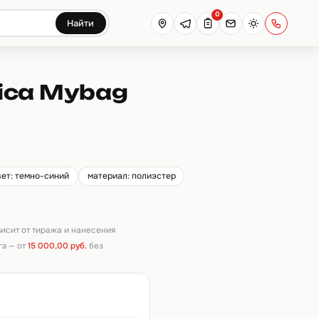
0
Найти
ica Mybag
вет: темно-синий
материал: полиэстер
ависит от тиража и нанесения
га — от
15 000,00 руб.
без