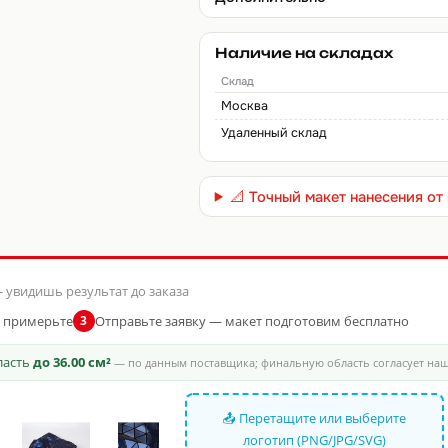
Наличие на складах
Склад
Москва
Удаленный склад
📐 Точный макет нанесения о
 увидишь результат до заказа
и примерьте
Отправьте заявку — макет подготовим бесплатно
3
бласть
до 36.00 см²
— по данным поставщика; финальную область согласует на
📤 Перетащите или выберите
логотип (PNG/JPG/SVG)