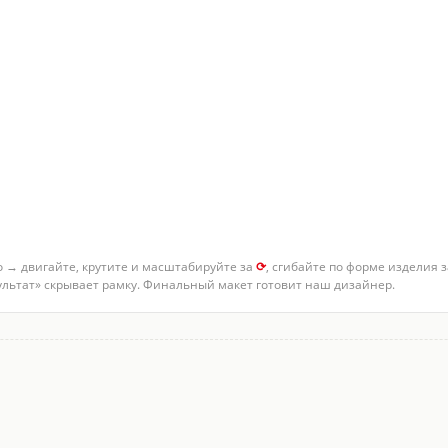
о → двигайте, крутите и масштабируйте за
⟳
, сгибайте по форме изделия 
зультат» скрывает рамку. Финальный макет готовит наш дизайнер.