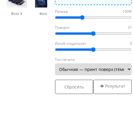
Размер
100%
Фото 4
Фото 5
Фото 6
Фото 7
Фото
Поворот
0°
Изгиб «лодочкой»
0
Тип печати
👁 Результат
Сбросить