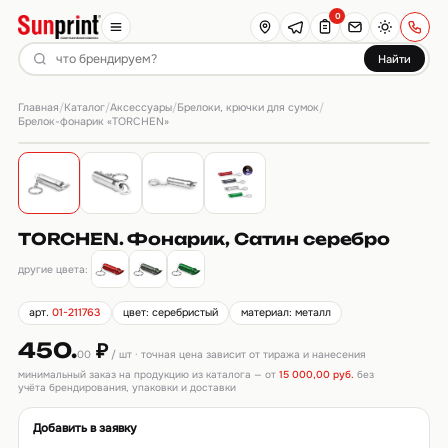
0
Найти
Главная
Каталог
Аксессуары
Брелоки, крючки для сумок
/
/
/
/
Брелок-фонарик «TORCHEN»
TORCHEN. Фонарик, Сатин серебро
другие цвета:
арт.
01-211763
цвет: серебристый
материал: металл
450.
₽
00
/ шт · точная цена зависит от тиража и нанесения
минимальный заказ на продукцию из каталога — от
15 000,00 руб.
без
учёта брендирования, упаковки и доставки
Добавить в заявку