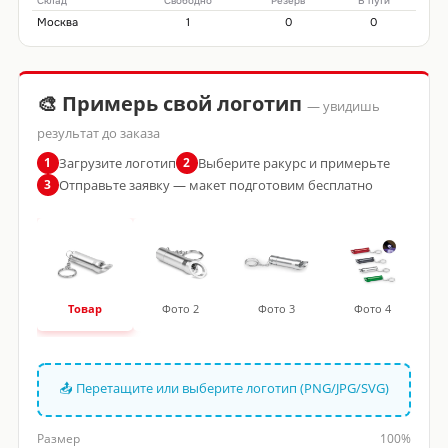
Склад
Свободно
Резерв
В пути
Москва
1
0
0
🎨 Примерь свой логотип
— увидишь
результат до заказа
Загрузите логотип
Выберите ракурс и примерьте
1
2
Отправьте заявку — макет подготовим бесплатно
3
Товар
Фото 2
Фото 3
Фото 4
📤 Перетащите или выберите логотип (PNG/JPG/SVG)
Размер
100%