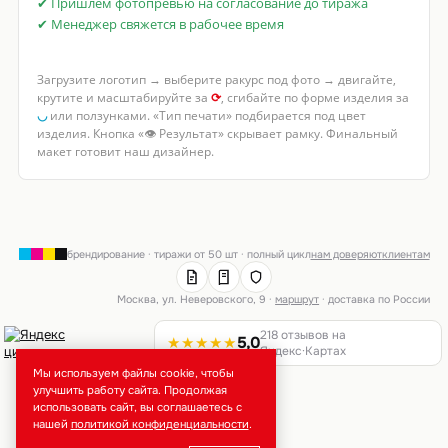
✔ Пришлём фотопревью на согласование до тиража
✔ Менеджер свяжется в рабочее время
Загрузите логотип → выберите ракурс под фото → двигайте,
крутите и масштабируйте за
⟳
, сгибайте по форме изделия за
◡
или ползунками. «Тип печати» подбирается под цвет
изделия. Кнопка «👁 Результат» скрывает рамку. Финальный
макет готовит наш дизайнер.
брендирование · тиражи от 50 шт · полный цикл
нам доверяют
клиентам
Москва, ул. Неверовского, 9 ·
маршрут
· доставка по России
218 отзывов на
★★★★★
5,0
Яндекс·Картах
Мы используем файлы cookie, чтобы
улучшить работу сайта. Продолжая
использовать сайт, вы соглашаетесь с
нашей
политикой конфиденциальности
.