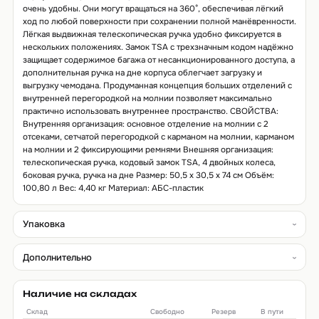
очень удобны. Они могут вращаться на 360°, обеспечивая лёгкий
ход по любой поверхности при сохранении полной манёвренности.
Лёгкая выдвижная телескопическая ручка удобно фиксируется в
нескольких положениях. Замок TSA с трехзначным кодом надёжно
защищает содержимое багажа от несанкционированного доступа, а
дополнительная ручка на дне корпуса облегчает загрузку и
выгрузку чемодана. Продуманная концепция больших отделений с
внутренней перегородкой на молнии позволяет максимально
практично использовать внутреннее пространство. СВОЙСТВА:
Внутренняя организация: основное отделение на молнии с 2
отсеками, сетчатой перегородкой с карманом на молнии, карманом
на молнии и 2 фиксирующими ремнями Внешняя организация:
телескопическая ручка, кодовый замок TSA, 4 двойных колеса,
боковая ручка, ручка на дне Размер: 50,5 x 30,5 x 74 см Объём:
100,80 л Вес: 4,40 кг Материал: АБС-пластик
Упаковка
Дополнительно
Наличие на складах
Склад
Свободно
Резерв
В пути