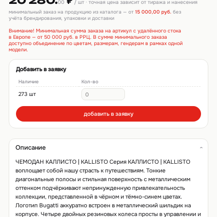
20 280.
₽
00
/ шт · точная цена зависит от тиража и нанесения
минимальный заказ на продукцию из каталога — от
15 000,00 руб.
без
учёта брендирования, упаковки и доставки
Внимание! Минимальная сумма заказа на артикул с удалённого стока
в Европе — от 50 000 руб. в РРЦ. В сумме минимального заказа
доступно объединение по цветам, размерам, гендерам в рамках одной
модели.
Добавить в заявку
Наличие
Кол-во
273 шт
добавить в заявку
Описание
ЧЕМОДАН КАЛЛИСТО | KALLISTO Серия КАЛЛИСТО | KALLISTO
воплощает собой нашу страсть к путешествиям. Тонкие
диагональные полосы и стильная поверхность с металлическим
оттенком подчёркивают непринужденную привлекательность
коллекции, представленной в чёрном и тёмно-синем цветах.
Логотип Bugatti аккуратно встроен в металлический шильдик на
корпусе. Четыре двойных резиновых колеса просты в управлении и