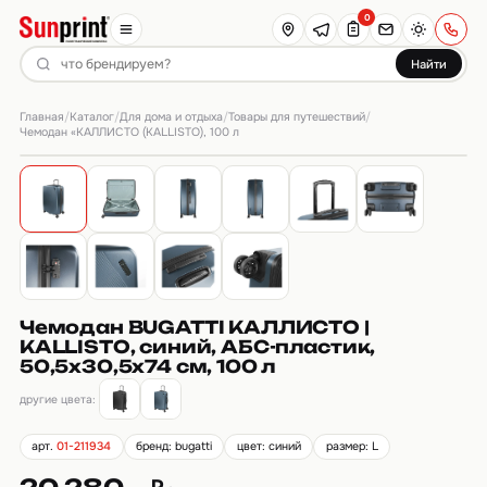
0
Найти
Главная
Каталог
Для дома и отдыха
Товары для путешествий
/
/
/
/
Чемодан «КАЛЛИСТО (KALLISTO), 100 л
Чемодан BUGATTI КАЛЛИСТО |
KALLISTO, синий, АБС-пластик,
50,5х30,5х74 см, 100 л
другие цвета:
арт.
01-211934
бренд: bugatti
цвет: синий
размер: L