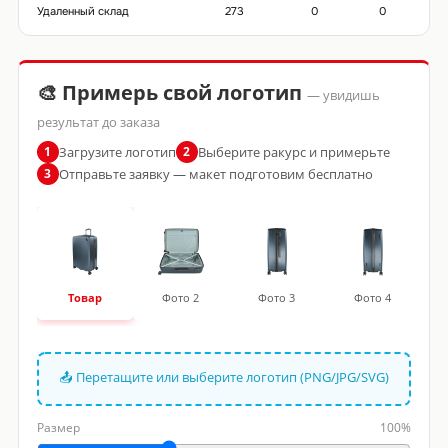
Удаленный склад
273
0
0
🎨 Примерь свой логотип
— увидишь
результат до заказа
Загрузите логотип
Выберите ракурс и примерьте
1
2
Отправьте заявку — макет подготовим бесплатно
3
Товар
Фото 2
Фото 3
Фото 4
📤 Перетащите или выберите логотип (PNG/JPG/SVG)
Размер
100%