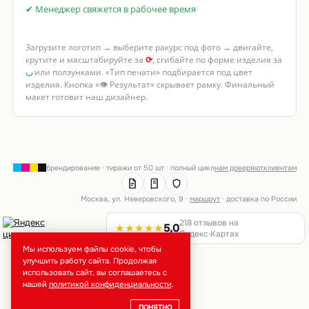
✔ Менеджер свяжется в рабочее время
Загрузите логотип → выберите ракурс под фото → двигайте,
крутите и масштабируйте за
⟳
, сгибайте по форме изделия за
◡
или ползунками. «Тип печати» подбирается под цвет
изделия. Кнопка «👁 Результат» скрывает рамку. Финальный
макет готовит наш дизайнер.
брендирование · тиражи от 50 шт · полный цикл
нам доверяют
клиентам
Москва, ул. Неверовского, 9 ·
маршрут
· доставка по России
218 отзывов на
★★★★★
5,0
Яндекс·Картах
Мы используем файлы cookie, чтобы
улучшить работу сайта. Продолжая
использовать сайт, вы соглашаетесь с
нашей
политикой конфиденциальности
.
ПОНЯТНО