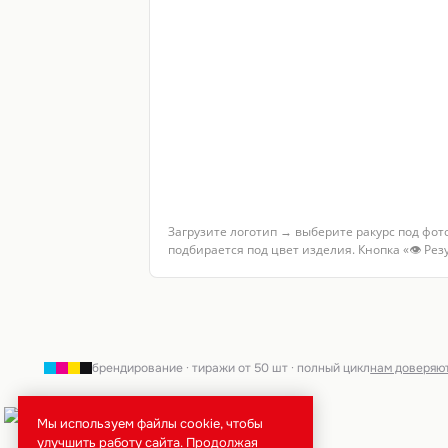
Загрузите логотип → выберите ракурс под фот
подбирается под цвет изделия. Кнопка «👁 Ре
брендирование · тиражи от 50 шт · полный цикл
нам доверяю
Мы используем файлы cookie, чтобы
улучшить работу сайта. Продолжая