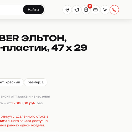
0
Найти
BER ЭЛЬТОН,
пластик, 47 х 29
ет: красный
размер: L
зависит от тиража и нанесения
га — от
15 000,00 руб.
без
ртикул с удалённого стока в
инимального заказа доступно
ам в рамках одной модели.