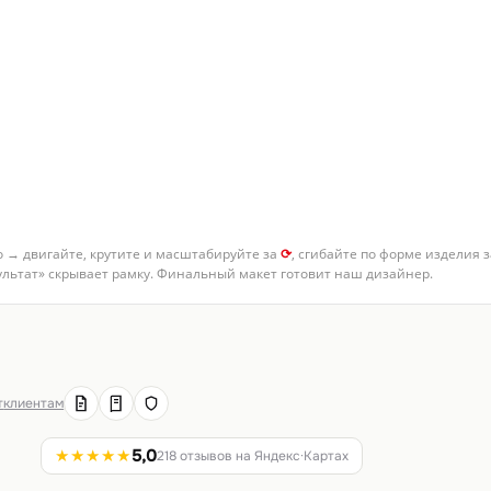
о → двигайте, крутите и масштабируйте за
⟳
, сгибайте по форме изделия 
зультат» скрывает рамку. Финальный макет готовит наш дизайнер.
т
клиентам
★★★★★
5,0
218 отзывов на Яндекс·Картах