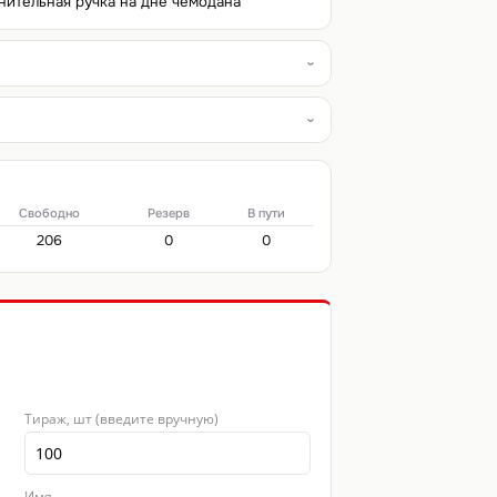
нительная ручка на дне чемодана
Свободно
Резерв
В пути
206
0
0
Тираж, шт (введите вручную)
Имя