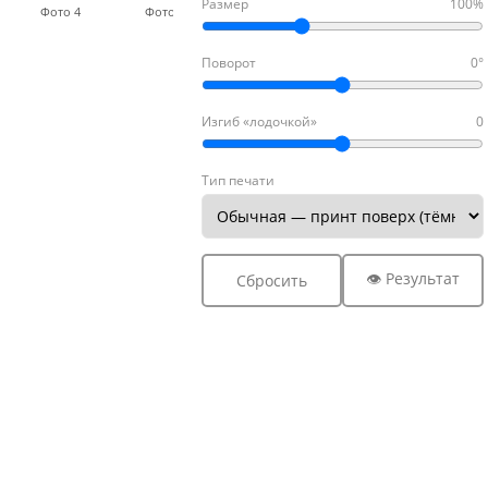
Размер
100%
Фото 4
Фото 5
Фото 6
Фото 7
Фото
Поворот
0°
Изгиб «лодочкой»
0
Тип печати
👁 Результат
Сбросить