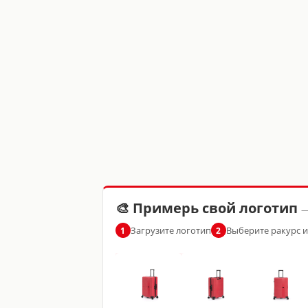
🎨 Примерь свой логотип
—
Загрузите логотип
Выберите ракурс 
1
2