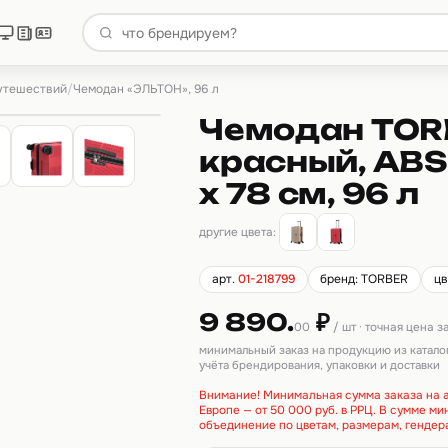
путешествий
/
Чемодан «ЭЛЬТОН», 96 л
Чемодан TOR
красный, ABS-
х 78 см, 96 л
другие цвета:
арт.
01-218799
бренд: TORBER
цв
9 890.
₽
00
/ шт · точная цена 
минимальный заказ на продукцию из катало
учёта брендирования, упаковки и доставки
Внимание! Минимальная сумма заказа на а
Европе — от 50 000 руб. в РРЦ. В сумме м
объединение по цветам, размерам, гендер