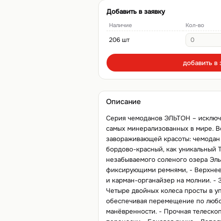
Добавить в заявку
Наличие
Кол-во
206 шт
добавить в 
Описание
Серия чемоданов ЭЛЬТОН – исключи
самых минерализованных в мире. В
завораживающей красоты: чемодан 
бордово-красный, как уникальный 
незабываемого соленого озера Эль
фиксирующими ремнями, - Верхнее
и карман-органайзер на молнии. -
Четыре двойных колеса просты в уп
обеспечивая перемещение по любо
манёвренности. - Прочная телескоп