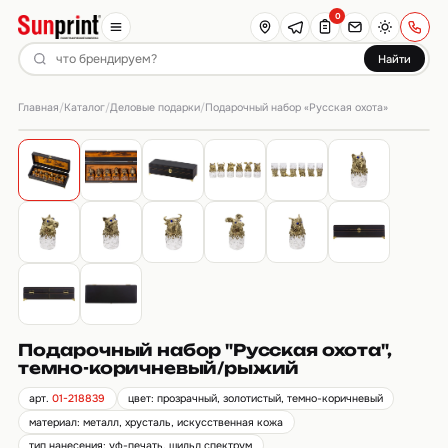
0
Найти
Главная
Каталог
Деловые подарки
/
/
/
Подарочный набор «Русская охота»
Подарочный набор "Русская охота",
темно-коричневый/рыжий
арт.
01-218839
цвет: прозрачный, золотистый, темно-коричневый
материал: металл, хрусталь, искусственная кожа
тип нанесения: уф-печать, шильд спектрум