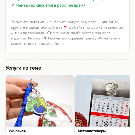
✔ Менеджер свяжется в рабочее время
Загрузите логотип → выберите ракурс под фото → двигайте,
крутите и масштабируйте за
⟳
, сгибайте по форме изделия за
◡
или ползунками. «Тип печати» подбирается под цвет
изделия. Кнопка «👁 Результат» скрывает рамку. Финальный
макет готовит наш дизайнер.
Услуги по теме
УФ-печать
Металлстикеры