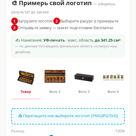
🎨 Примерь свой логотип
— увидишь
результат до заказа
Загрузите логотип
Выберите ракурс и примерьте
1
2
Отправьте заявку — макет подготовим бесплатно
3
✍ Нанесение:
УФ-печать
· макс. область
до 341.25 см²
— по данным поставщика; финальную область согласует наш
дизайнер
Товар
Фото 2
Фото 3
Фото 4
📤 Перетащите или выберите логотип (PNG/JPG/SVG)
Размер
100%