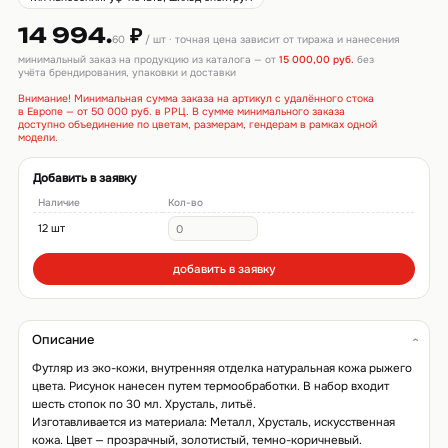
14 994.
₽
60
/ шт · точная цена зависит от тиража и нанесения
минимальный заказ на продукцию из каталога — от
15 000,00 руб.
без
учёта брендирования, упаковки и доставки
Внимание! Минимальная сумма заказа на артикул с удалённого стока
в Европе — от 50 000 руб. в РРЦ. В сумме минимального заказа
доступно объединение по цветам, размерам, гендерам в рамках одной
модели.
Добавить в заявку
Наличие
Кол-во
12 шт
добавить в заявку
Описание
Футляр из эко-кожи, внутренняя отделка натуральная кожа рыжего
цвета. Рисунок нанесен путем термообработки. В набор входит
шесть стопок по 30 мл. Хрусталь, литьё.
Изготавливается из материала: Металл, Хрусталь, искусственная
кожа. Цвет — прозрачный, золотистый, темно-коричневый.