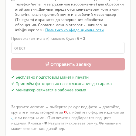
телефон/e-mail и загруженное изображение) для обработки
этой заявки. Данные передаются менеджерам компании
Sunprint по электронной почте и в рабочий мессенджер
(Telegram) и хранятся до завершения обработки
обращения. Согласие можно отозвать, написав на
info@sunprint.ru.
Политика конфиденциальности
.
Проверка (антиспам): сколько будет
6 + 2
🛒 Отправить заявку
✔ Бесплатно подготовим макет к печати
✔ Пришлём фотопревью на согласование до тиража
✔ Менеджер свяжется в рабочее время
Загрузите логотип → выберите ракурс под фото → двигайте,
крутите и масштабируйте за
⟳
, сгибайте по форме изделия за
◡
или ползунками. «Тип печати» подбирается под цвет
изделия. Кнопка «👁 Результат» скрывает рамку. Финальный
макет готовит наш дизайнер.