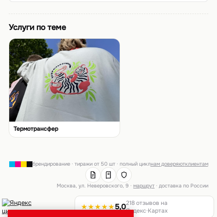
Услуги по теме
Термотрансфер
брендирование · тиражи от 50 шт · полный цикл
нам доверяют
клиентам
Москва, ул. Неверовского, 9 ·
маршрут
· доставка по России
218 отзывов на
★★★★★
5,0
Яндекс·Картах