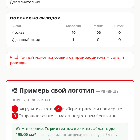
Дополнительно
Наличие на складах
Склад
Свободно
Резерв
В пути
Москва
46
103
0
Удаленный склад
1
0
0
📐 Точный макет нанесения от производителя — зоны и
размеры
🎨 Примерь свой логотип
— увидишь
результат до заказа
Загрузите логотип
Выберите ракурс и примерьте
1
2
Отправьте заявку — макет подготовим бесплатно
3
✍ Нанесение:
Термотрансфер
· макс. область
до
195.00 см²
— по данным поставщика; финальную область