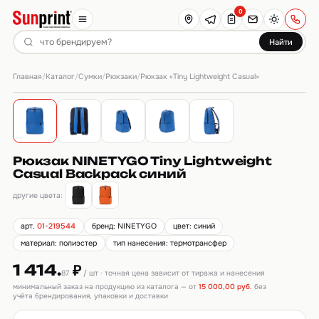
0
Найти
Главная
Каталог
Сумки
Рюкзаки
/
/
/
/
Рюкзак «Tiny Lightweight Casual»
Рюкзак NINETYGO Tiny Lightweight
Casual Backpack синий
другие цвета:
арт.
01-219544
бренд: NINETYGO
цвет: синий
материал: полиэстер
тип нанесения: термотрансфер
1 414.
₽
87
/ шт · точная цена зависит от тиража и нанесения
минимальный заказ на продукцию из каталога — от
15 000,00 руб.
без
учёта брендирования, упаковки и доставки