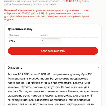
минимальный заказ на продукцию из каталога — от
15 000,00 руб.
без
учёта брендирования, упаковки и доставки
Внимание! Минимальная сумма заказа на артикул с удалённого стока
в Европе — от 50 000 руб. в РРЦ. В сумме минимального заказа
доступно объединение по цветам, размерам, гендерам в рамках одной
модели.
Добавить в заявку
Наличие
Кол-во
771 шт
добавить в заявку
Описание
Рюкзак TORBER серии ПРОРЫВ с отделением для ноутбука 15"
Функциональные особенности: Регулируемые продуваемые
плечевые ремни Мягкая спинка с продуваемыми воздушными
каналами Сетчатый карман для бутылки Сетчатый карман для
зонтика Петля для очков на плечевом ремне Ремень для крепления
рюкзака на ручку чемодана Карман для ноутбука диагональю 15"
Многофункциональный карман-органайзер Мягкий флисовый
карман для мобильного телефона Боковые регулируемые ремни