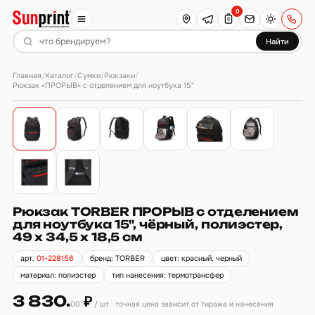
0
Найти
Главная
Каталог
Сумки
Рюкзаки
/
/
/
/
Рюкзак «ПРОРЫВ» с отделением для ноутбука 15"
Рюкзак TORBER ПРОРЫВ с отделением
для ноутбука 15", чёрный, полиэстер,
49 х 34,5 х 18,5 см
арт.
01-228156
бренд: TORBER
цвет: красный, черный
материал: полиэстер
тип нанесения: термотрансфер
3 830.
₽
00
/ шт · точная цена зависит от тиража и нанесения