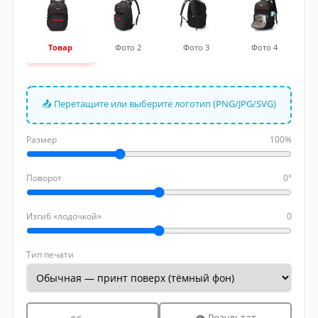
Товар
Фото 2
Фото 3
Фото 4
📤 Перетащите или выберите логотип (PNG/JPG/SVG)
Размер
100%
Поворот
0°
Изгиб «лодочкой»
0
Тип печати
👁 Результат