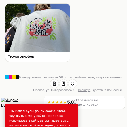
Термотрансфер
брендирование · тиражи от 50 шт · полный цикл
нам доверяют
клиентам
Москва, ул. Неверовского, 9 ·
маршрут
· доставка по России
218 отзывов на
★★★★★
5,0
Яндекс·Картах
Мы используем файлы cookie, чтобы
улучшить работу сайта. Продолжая
использовать сайт, вы соглашаетесь с
нашей
политикой конфиденциальности
.