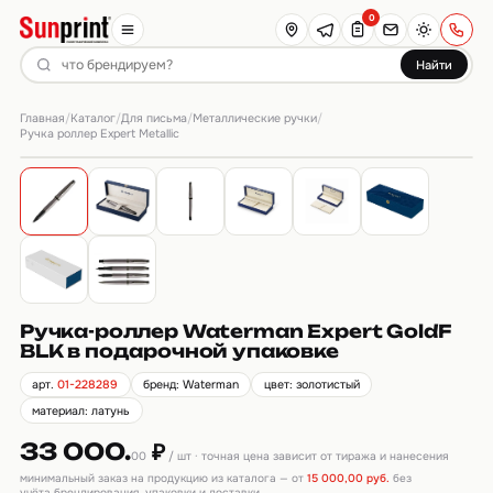
0
Найти
Главная
Каталог
Для письма
Металлические ручки
/
/
/
/
Ручка роллер Expert Metallic
Ручка-роллер Waterman Expert GoldF
BLK в подарочной упаковке
арт.
01-228289
бренд: Waterman
цвет: золотистый
материал: латунь
33 000.
₽
00
/ шт · точная цена зависит от тиража и нанесения
минимальный заказ на продукцию из каталога — от
15 000,00 руб.
без
учёта брендирования, упаковки и доставки