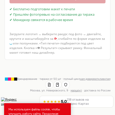
✔ Бесплатно подготовим макет к печати
✔ Пришлём фотопревью на согласование до тиража
✔ Менеджер свяжется в рабочее время
Загрузите логотип → выберите ракурс под фото → двигайте,
крутите и масштабируйте за
⟳
, сгибайте по форме изделия за
◡
или ползунками. «Тип печати» подбирается под цвет
изделия. Кнопка «👁 Результат» скрывает рамку. Финальный
макет готовит наш дизайнер.
брендирование · тиражи от 50 шт · полный цикл
нам доверяют
клиентам
Москва, ул. Неверовского, 9 ·
маршрут
· доставка по России
218 отзывов на
★★★★★
5,0
Яндекс·Картах
Мы используем файлы cookie, чтобы
улучшить работу сайта. Продолжая