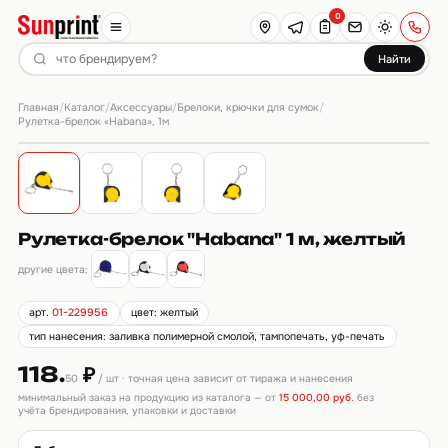
0
Найти
Главная
Каталог
Аксессуары
Брелоки, крючки для сумок
/
/
/
/
Рулетка-брелок «Habana», 1м
Рулетка-брелок "Habana" 1 м, желтый
другие цвета:
арт.
01-229956
цвет: желтый
тип нанесения: заливка полимерной смолой, тампопечать, уф-печать
118.
₽
50
/ шт · точная цена зависит от тиража и нанесения
минимальный заказ на продукцию из каталога — от
15 000,00 руб.
без
учёта брендирования, упаковки и доставки