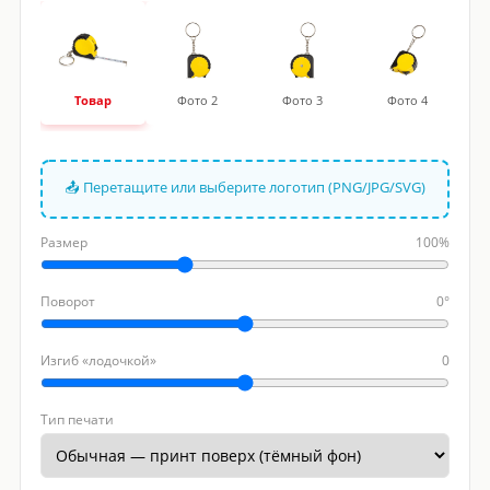
Товар
Фото 2
Фото 3
Фото 4
📤 Перетащите или выберите логотип (PNG/JPG/SVG)
Размер
100%
Поворот
0°
Изгиб «лодочкой»
0
Тип печати