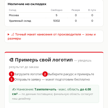
Наличие на складах
Склад
Свободно
Резерв
В пути
Москва
5
0
0
Удаленный склад
5002
0
0
📐 Точный макет нанесения от производителя — зоны и
размеры
🎨 Примерь свой логотип
— увидишь
результат до заказа
Загрузите логотип
Выберите ракурс и примерьте
1
2
Отправьте заявку — макет подготовим бесплатно
3
✍ Нанесение:
Тампопечать
· макс. область
до 4.00
см²
— по данным поставщика; финальную область согласует
наш дизайнер