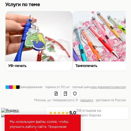
Услуги по теме
УФ-печать
Тампопечать
брендирование · тиражи от 50 шт · полный цикл
нам доверяют
клиентам
Москва, ул. Неверовского, 9 ·
маршрут
· доставка по России
218 отзывов на
★★★★★
5,0
Яндекс·Картах
Мы используем файлы cookie, чтобы
улучшить работу сайта. Продолжая