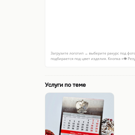
Загрузите логотип → выберите ракурс под фот
подбирается под цвет изделия. Кнопка «👁 Ре
Услуги по теме