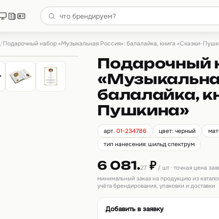
/
Подарочный набор «Музыкальная Россия»: балалайка, книга «Сказки-Пушк
Подарочный 
«Музыкальна
балалайка, к
Пушкина»
арт.
01-234786
цвет: черный
мат
тип нанесения: шильд спектрум
6 081.
₽
27
/ шт · точная цена за
минимальный заказ на продукцию из катало
учёта брендирования, упаковки и доставки
Добавить в заявку