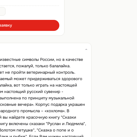
заявку
 известные символы России, но в качестве
тается, пожалуй, только балалайка.
т не пройти ветеринарный контроль.
ваемый может придерживаться здорового
лайка, вот только играть на настоящей
ам настоящий русский сувенир -
 выполнена по принципу музыкальной
сковные вечера». Корпус подарка украшен
ародного промысла – «хохлома». В
й вы найдете красочную книгу "Сказки
нигу включены сказаки "Руслан и Людмила",
 Золотом петушке", "Сказка о попе и о
ыбаке и рыбке". Если Вам нужен настоящий