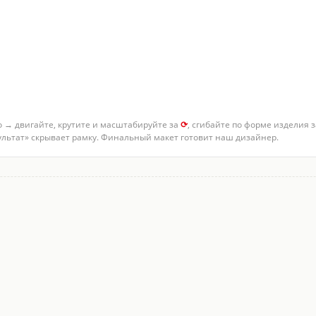
о → двигайте, крутите и масштабируйте за
⟳
, сгибайте по форме изделия 
зультат» скрывает рамку. Финальный макет готовит наш дизайнер.