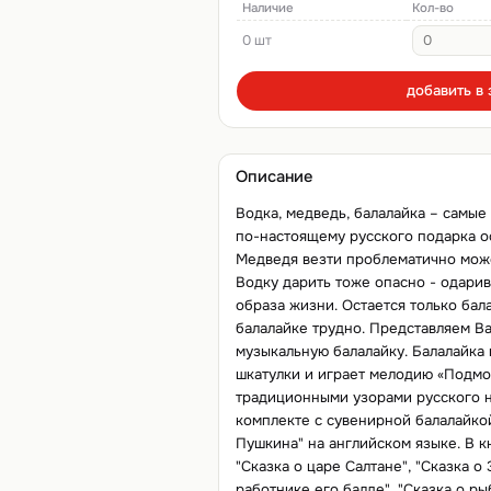
Наличие
Кол-во
0 шт
добавить в 
Описание
Водка, медведь, балалайка – самые
по-настоящему русского подарка ос
Медведя везти проблематично може
Водку дарить тоже опасно - одари
образа жизни. Остается только бала
балалайке трудно. Представляем В
музыкальную балалайку. Балалайка
шкатулки и играет мелодию «Подмо
традиционными узорами русского н
комплекте с сувенирной балалайко
Пушкина" на английском языке. В к
"Сказка о царе Салтане", "Сказка о
работнике его балде", "Сказка о р