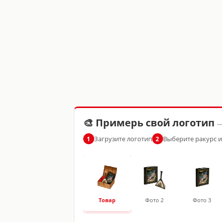
🎨 Примерь свой логотип
—
Загрузите логотип
Выберите ракурс 
1
2
Товар
Фото 2
Фото 3