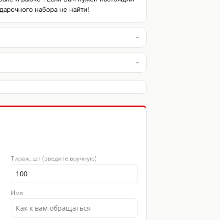
одарочного набора не найти!
Тираж, шт (введите вручную)
Имя
 8
Фото 9