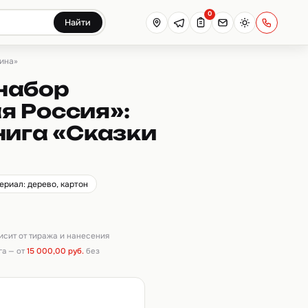
0
Найти
ина»
набор
я Россия»:
нига «Сказки
ериал: дерево, картон
висит от тиража и нанесения
га — от
15 000,00 руб.
без