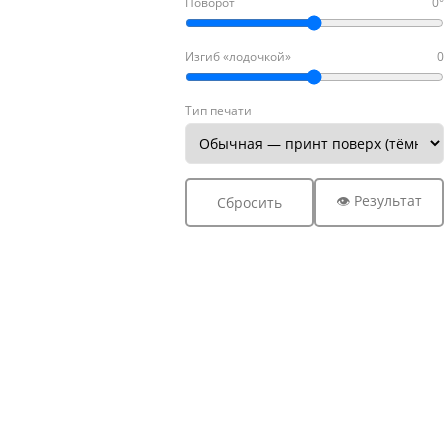
Поворот
0°
Изгиб «лодочкой»
0
Тип печати
👁 Результат
Сбросить