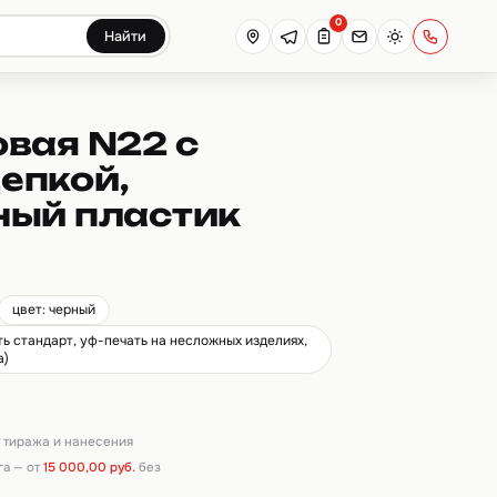
0
Найти
вая N22 с
епкой,
ный пластик
цвет: черный
ть стандарт, уф-печать на несложных изделиях,
а)
от тиража и нанесения
га — от
15 000,00 руб.
без