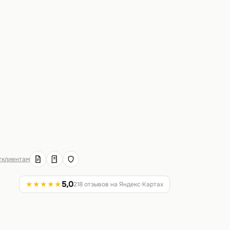
т
клиентам
★★★★★
5,0
218 отзывов на Яндекс·Картах