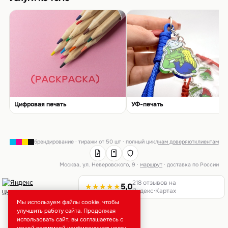
Цифровая печать
УФ-печать
брендирование · тиражи от 50 шт · полный цикл
нам доверяют
клиентам
Москва, ул. Неверовского, 9 ·
маршрут
· доставка по России
218 отзывов на
★★★★★
5,0
Яндекс·Картах
Мы используем файлы cookie, чтобы
улучшить работу сайта. Продолжая
использовать сайт, вы соглашаетесь с