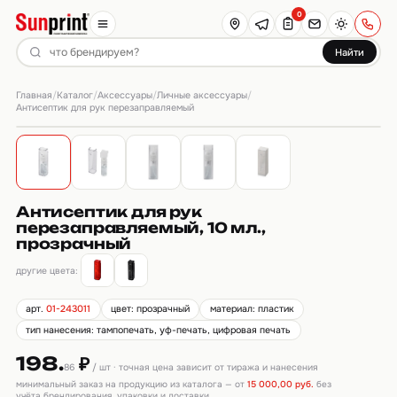
0
Найти
Главная
Каталог
Аксессуары
Личные аксессуары
/
/
/
/
Антисептик для рук перезаправляемый
Антисептик для рук
перезаправляемый, 10 мл.,
прозрачный
другие цвета:
арт.
01-243011
цвет: прозрачный
материал: пластик
тип нанесения: тампопечать, уф-печать, цифровая печать
198.
₽
86
/ шт · точная цена зависит от тиража и нанесения
минимальный заказ на продукцию из каталога — от
15 000,00 руб.
без
учёта брендирования, упаковки и доставки