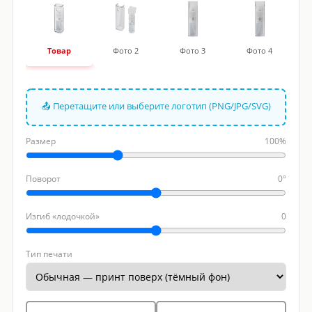
Товар
Фото 2
Фото 3
Фото 4
📤 Перетащите или выберите логотип (PNG/JPG/SVG)
Размер
100%
Поворот
0°
Изгиб «лодочкой»
0
Тип печати