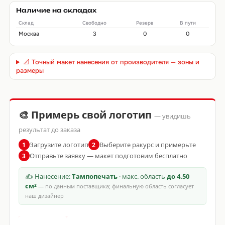
Наличие на складах
Склад
Свободно
Резерв
В пути
Москва
3
0
0
📐 Точный макет нанесения от производителя — зоны и
размеры
🎨 Примерь свой логотип
— увидишь
результат до заказа
Загрузите логотип
Выберите ракурс и примерьте
1
2
Отправьте заявку — макет подготовим бесплатно
3
✍ Нанесение:
Тампопечать
· макс. область
до 4.50
см²
— по данным поставщика; финальную область согласует
наш дизайнер