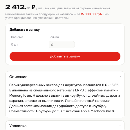
2 412.
₽
30
/ шт · точная цена зависит от тиража и нанесения
минимальный заказ на продукцию из каталога — от
15 000,00 руб.
без
учёта брендирования, упаковки и доставки
Добавить в заявку
Наличие
Кол-во
0 шт
добавить в заявку
Описание
Серия универсальных чехлов для ноутбуков, планшетов 11.6 - 15.6''.
Выполнена из специального материала LRPU с эффектом памяти -
Memory foam. Надежно защитит ваш ноутбук от случайных ударов и
царапин, а также от пыли и влаги. Легкий и плотный материал.
Двойная застежка молния для удобного доступа к ноутбуку.
Совместимость: Ноутбуки до 15.6”, включая Apple MacBook Pro 16.
Упаковка