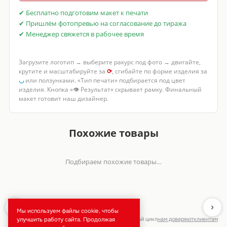
✔ Бесплатно подготовим макет к печати
✔ Пришлём фотопревью на согласование до тиража
✔ Менеджер свяжется в рабочее время
Загрузите логотип → выберите ракурс под фото → двигайте,
крутите и масштабируйте за
⟳
, сгибайте по форме изделия за
◡
или ползунками. «Тип печати» подбирается под цвет
изделия. Кнопка «👁 Результат» скрывает рамку. Финальный
макет готовит наш дизайнер.
брендирование · тиражи от 50 шт · полный цикл
нам доверяют
клиентам
Москва, ул. Неверовского, 9 ·
маршрут
· доставка по России
218 отзывов на
★★★★★
5,0
Яндекс·Картах
Мы используем файлы cookie, чтобы
улучшить работу сайта. Продолжая