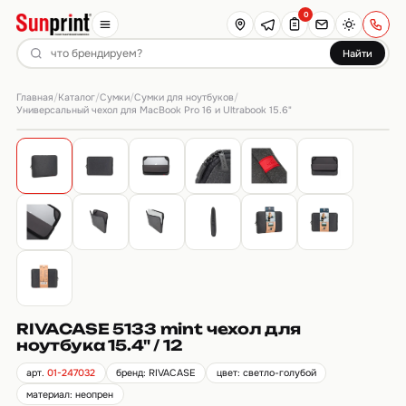
0
Найти
Главная
Каталог
Сумки
Сумки для ноутбуков
/
/
/
/
Универсальный чехол для MacBook Pro 16 и Ultrabook 15.6"
RIVACASE 5133 mint чехол для
ноутбука 15.4" / 12
арт.
01-247032
бренд: RIVACASE
цвет: светло-голубой
материал: неопрен