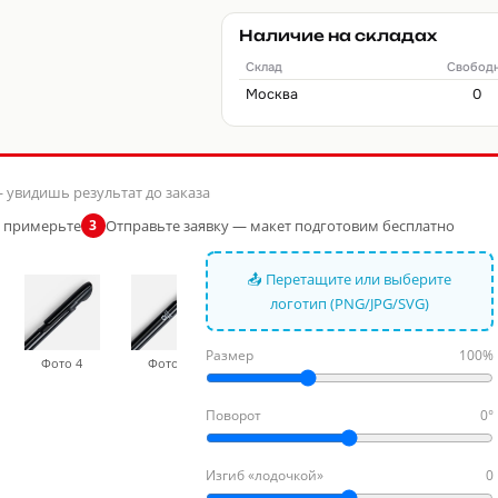
Наличие на складах
Склад
Свобод
Москва
0
 увидишь результат до заказа
и примерьте
Отправьте заявку — макет подготовим бесплатно
3
📤 Перетащите или выберите
логотип (PNG/JPG/SVG)
Размер
100%
Фото 4
Фото 5
Фото 6
Поворот
0°
Изгиб «лодочкой»
0