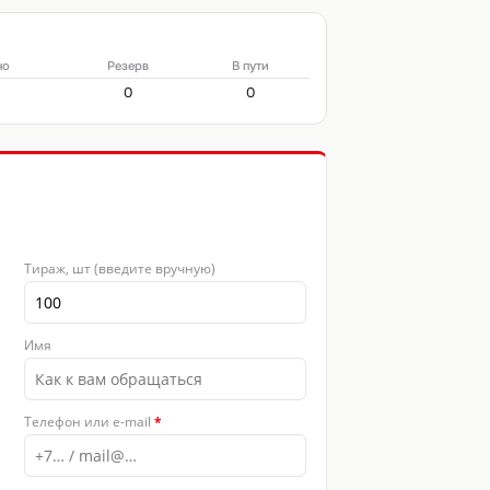
но
Резерв
В пути
0
0
Тираж, шт (введите вручную)
Имя
Телефон или e-mail
*