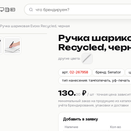
Ручка шариковая Evoxx Recycled, черная
Ручка шарико
Recycled, чер
другие цвета:
арт.
02-267958
бренд: Senator
ц
тип нанесения: тампопечать, уф-печать
130.
₽
00
/ шт · точная цена зависи
минимальный заказ на продукцию из катало
учёта брендирования, упаковки и доставки
Добавить в заявку
Наличие
Кол-во