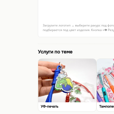
Загрузите логотип → выберите ракурс под фот
подбирается под цвет изделия. Кнопка «👁 Ре
Услуги по теме
УФ-печать
Тампопе