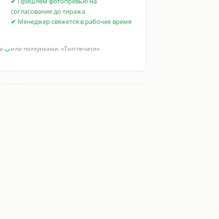
✔ Пришлём фотопревью на
согласование до тиража
✔ Менеджер свяжется в рабочее время
за
◡
или ползунками. «Тип печати»