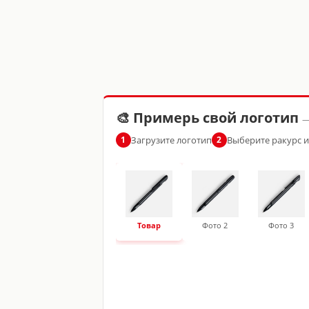
🎨 Примерь свой логотип
—
Загрузите логотип
Выберите ракурс 
1
2
Товар
Фото 2
Фото 3