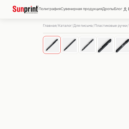
Полиграфия
Сувенирная продукция
Дропы
Блог
Главная
Каталог
Для письма
Пластиковые ручки
/
/
/
/