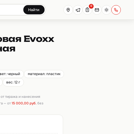
0
Найти
вая Evoxx
ная
вет: черный
материал: пластик
вес: 12 г
т от тиража и нанесения
га — от
15 000,00 руб.
без