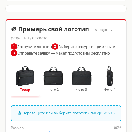
🎨 Примерь свой логотип
— увидишь
результат до заказа
Загрузите логотип
Выберите ракурс и примерьте
1
2
Отправьте заявку — макет подготовим бесплатно
3
Товар
Фото 2
Фото 3
Фото 4
📤 Перетащите или выберите логотип (PNG/JPG/SVG)
Размер
100%