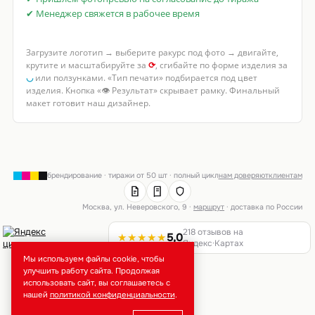
✔ Менеджер свяжется в рабочее время
Загрузите логотип → выберите ракурс под фото → двигайте,
крутите и масштабируйте за
⟳
, сгибайте по форме изделия за
◡
или ползунками. «Тип печати» подбирается под цвет
изделия. Кнопка «👁 Результат» скрывает рамку. Финальный
макет готовит наш дизайнер.
брендирование · тиражи от 50 шт · полный цикл
нам доверяют
клиентам
Москва, ул. Неверовского, 9 ·
маршрут
· доставка по России
218 отзывов на
★★★★★
5,0
Яндекс·Картах
Мы используем файлы cookie, чтобы
улучшить работу сайта. Продолжая
использовать сайт, вы соглашаетесь с
нашей
политикой конфиденциальности
.