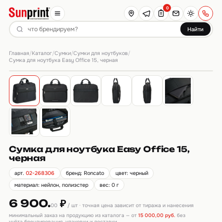
0
Найти
Главная
Каталог
Сумки
Сумки для ноутбуков
/
/
/
/
Сумка для ноутбука Easy Office 15, черная
Сумка для ноутбука Easy Office 15,
черная
арт.
02-268306
бренд: Roncato
цвет: черный
материал: нейлон, полиэстер
вес: 0 г
6 900.
₽
00
/ шт · точная цена зависит от тиража и нанесения
минимальный заказ на продукцию из каталога — от
15 000,00 руб.
без
учёта брендирования, упаковки и доставки