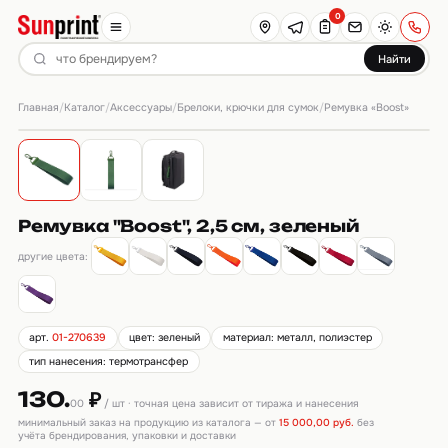
0
Найти
Главная
Каталог
Аксессуары
Брелоки, крючки для сумок
/
/
/
/
Ремувка «Boost»
Ремувка "Boost", 2,5 см, зеленый
другие цвета:
арт.
01-270639
цвет: зеленый
материал: металл, полиэстер
тип нанесения: термотрансфер
130.
₽
00
/ шт · точная цена зависит от тиража и нанесения
минимальный заказ на продукцию из каталога — от
15 000,00 руб.
без
учёта брендирования, упаковки и доставки