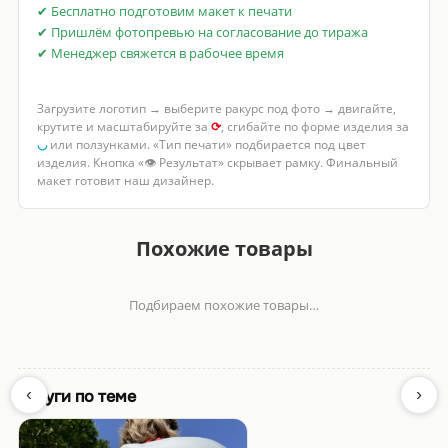
✔ Бесплатно подготовим макет к печати
✔ Пришлём фотопревью на согласование до тиража
✔ Менеджер свяжется в рабочее время
Загрузите логотип → выберите ракурс под фото → двигайте,
крутите и масштабируйте за
⟳
, сгибайте по форме изделия за
◡
или ползунками. «Тип печати» подбирается под цвет
изделия. Кнопка «👁 Результат» скрывает рамку. Финальный
макет готовит наш дизайнер.
Похожие товары
Подбираем похожие товары…
‹
›
Услуги по теме