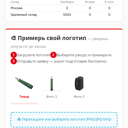
Склад
Свободно
Резерв
В пути
Москва
3
0
0
Удаленный склад
5003
0
0
🎨 Примерь свой логотип
— увидишь
результат до заказа
Загрузите логотип
Выберите ракурс и примерьте
1
2
Отправьте заявку — макет подготовим бесплатно
3
Товар
Фото 2
Фото 3
📤 Перетащите или выберите логотип (PNG/JPG/SVG)