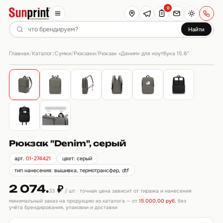
0
Найти
Главная
Каталог
Сумки
Рюкзаки
/
/
/
/
Рюкзак «Деним» для ноутбука 15.6"
Рюкзак "Denim", серый
арт.
01-274421
цвет: серый
тип нанесения: вышивка, термотрансфер, dtf
2 074.
₽
33
/ шт · точная цена зависит от тиража и нанесения
минимальный заказ на продукцию из каталога — от
15 000,00 руб.
без
учёта брендирования, упаковки и доставки