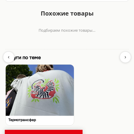
Похожие товары
Подбираем похожие товары…
‹
›
Услуги по теме
Термотрансфер