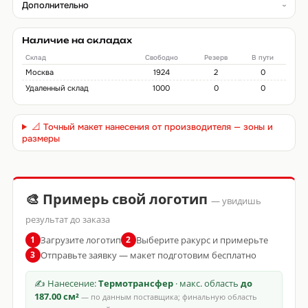
Дополнительно
Наличие на складах
Склад
Свободно
Резерв
В пути
Москва
1924
2
0
Удаленный склад
1000
0
0
📐 Точный макет нанесения от производителя — зоны и
размеры
🎨 Примерь свой логотип
— увидишь
результат до заказа
Загрузите логотип
Выберите ракурс и примерьте
1
2
Отправьте заявку — макет подготовим бесплатно
3
✍ Нанесение:
Термотрансфер
· макс. область
до
187.00 см²
— по данным поставщика; финальную область