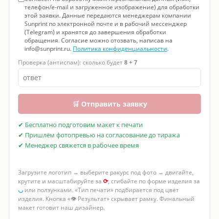
телефон/e-mail и загруженное изображение) для обработки
этой заявки. Данные передаются менеджерам компании
Sunprint по электронной почте и в рабочий мессенджер
(Telegram) и хранятся до завершения обработки
обращения. Согласие можно отозвать, написав на
info@sunprint.ru.
Политика конфиденциальности
.
Проверка (антиспам): сколько будет
8 + 7
🛒 Отправить заявку
✔ Бесплатно подготовим макет к печати
✔ Пришлём фотопревью на согласование до тиража
✔ Менеджер свяжется в рабочее время
Загрузите логотип → выберите ракурс под фото → двигайте,
крутите и масштабируйте за
⟳
, сгибайте по форме изделия за
◡
или ползунками. «Тип печати» подбирается под цвет
изделия. Кнопка «👁 Результат» скрывает рамку. Финальный
макет готовит наш дизайнер.