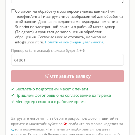
Согласен на обработку моих персональных данных (имя,
телефон/e-mail и загруженное изображение) для обработки
этой заявки. Данные передаются менеджерам компании
Sunprint по электронной почте и в рабочий мессенджер
(Telegram) и хранятся до завершения обработки
обращения. Согласие можно отозвать, написав на
info@sunprint.ru.
Политика конфиденциальности
.
Проверка (антиспам): сколько будет
4 + 6
🛒 Отправить заявку
✔ Бесплатно подготовим макет к печати
✔ Пришлём фотопревью на согласование до тиража
✔ Менеджер свяжется в рабочее время
Загрузите логотип → выберите ракурс под фото → двигайте,
крутите и масштабируйте за
⟳
, сгибайте по форме изделия за
◡
или ползунками. «Тип печати» подбирается под цвет
изделия. Кнопка «👁 Результат» скрывает рамку. Финальный