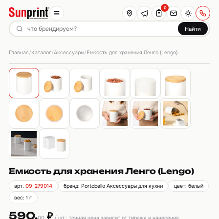
0
Найти
Главная
Каталог
Аксессуары
/
/
/
Емкость для хранения Ленго (Lengo)
Емкость для хранения Ленго (Lengo)
арт.
09-279014
бренд: Portobello Аксессуары для кухни
цвет: белый
вес: 1 г
590.
₽
00
/ шт · точная цена зависит от тиража и нанесения