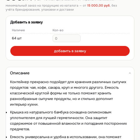
минимальный заказ на продукцию из каталога — от
15 000,00 руб.
без
учёта брендирования, упаковки и доставки
Добавить в заявку
Наличие
Кол-во
64 шт
добавить в заявку
Описание
Контейнер прекрасно подойдет для хранения различных сыпучих
продуктов: чая, кофе, сахара, круп и многого другого. Емкость
классической круглой формы не только поможет хранить
разнообразные сыпучие продукты, но и стильно дополнит
интерьер кухни.
Крышка из натурального бамбука оснащена силиконовым
уплотнителем для лучшей герметичности. Она защитит
содержимое от повышенной влажности и попадания посторонних
предметов.
Емкость универсальна и удобна в использовании, она поможет