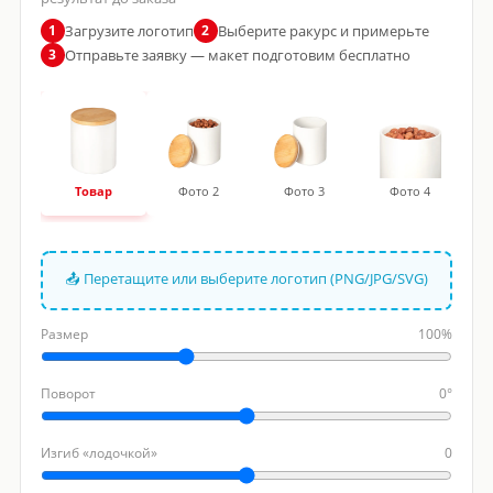
Загрузите логотип
Выберите ракурс и примерьте
1
2
Отправьте заявку — макет подготовим бесплатно
3
Товар
Фото 2
Фото 3
Фото 4
📤 Перетащите или выберите логотип (PNG/JPG/SVG)
Размер
100%
Поворот
0°
Изгиб «лодочкой»
0