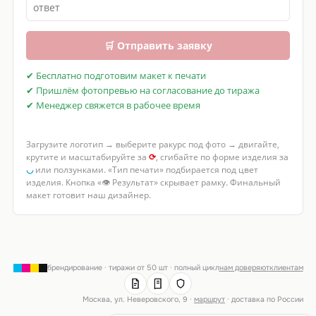
🛒 Отправить заявку
✔ Бесплатно подготовим макет к печати
✔ Пришлём фотопревью на согласование до тиража
✔ Менеджер свяжется в рабочее время
Загрузите логотип → выберите ракурс под фото → двигайте,
крутите и масштабируйте за
⟳
, сгибайте по форме изделия за
◡
или ползунками. «Тип печати» подбирается под цвет
изделия. Кнопка «👁 Результат» скрывает рамку. Финальный
макет готовит наш дизайнер.
брендирование · тиражи от 50 шт · полный цикл
нам доверяют
клиентам
Москва, ул. Неверовского, 9 ·
маршрут
· доставка по России