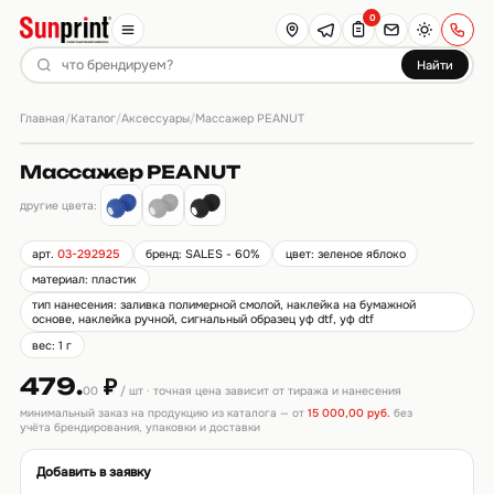
0
Найти
Главная
Каталог
Аксессуары
/
/
/
Массажер PEANUT
Массажер PEANUT
другие цвета:
арт.
03-292925
бренд: SALES - 60%
цвет: зеленое яблоко
материал: пластик
тип нанесения: заливка полимерной смолой, наклейка на бумажной
основе, наклейка ручной, сигнальный образец уф dtf, уф dtf
вес: 1 г
479.
₽
00
/ шт · точная цена зависит от тиража и нанесения
минимальный заказ на продукцию из каталога — от
15 000,00 руб.
без
учёта брендирования, упаковки и доставки
Добавить в заявку