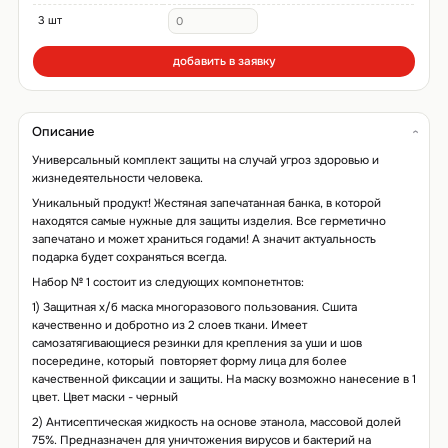
3 шт
добавить в заявку
Описание
Универсальный комплект защиты на случай угроз здоровью и
жизнедеятельности человека.
Уникальный продукт! Жестяная запечатанная банка, в которой
находятся самые нужные для защиты изделия. Все герметично
запечатано и может храниться годами! А значит актуальность
подарка будет сохраняться всегда.
Набор № 1 состоит из следующих компонетнтов:
1)
Защитная х/б маска многоразового пользования. Сшита
качественно и добротно из 2 слоев ткани. Имеет
самозатягивающиеся резинки для крепления за уши и шов
посередине, который повторяет форму лица для более
качественной фиксации и защиты. На маску возможно нанесение в 1
цвет. Цвет маски - черный
2)
Антисептическая жидкость на основе этанола, массовой долей
75%. Предназначен для уничтожения вирусов и бактерий на