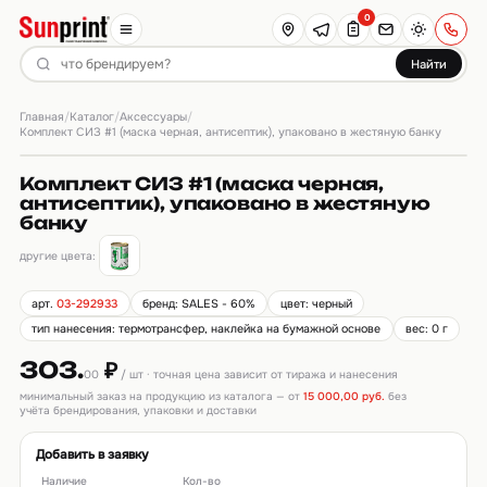
0
Найти
Главная
Каталог
Аксессуары
/
/
/
Комплект СИЗ #1 (маска черная, антисептик), упаковано в жестяную банку
Комплект СИЗ #1 (маска черная,
антисептик), упаковано в жестяную
банку
другие цвета:
арт.
03-292933
бренд: SALES - 60%
цвет: черный
тип нанесения: термотрансфер, наклейка на бумажной основе
вес: 0 г
303.
₽
00
/ шт · точная цена зависит от тиража и нанесения
минимальный заказ на продукцию из каталога — от
15 000,00 руб.
без
учёта брендирования, упаковки и доставки
Добавить в заявку
Наличие
Кол-во