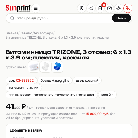
0
Найти
Главная
Каталог
Аксессуары
/
/
/
Витаминница TRIZONE, 3 отсека; 6 x 1.3 x 3.9 см; пластик, красная
Витаминница TRIZONE, 3 отсека; 6 x 1.3
x 3.9 см; пластик, красная
другие цвета:
арт.
03-292952
бренд: Happy gifts
цвет: красный
материал: пластик
тип нанесения: тампопечать, тампопечать нестандарт
вес: 0 г
41.
₽
00
/ шт · точная цена зависит от тиража и нанесения
минимальный заказ на продукцию из каталога — от
15 000,00 руб.
без
учёта брендирования, упаковки и доставки
Добавить в заявку