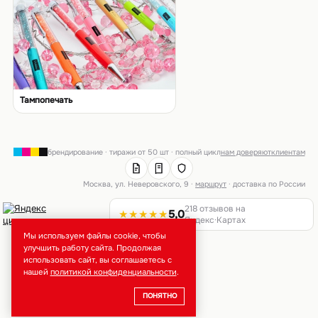
Тампопечать
брендирование · тиражи от 50 шт · полный цикл
нам доверяют
клиентам
Москва, ул. Неверовского, 9 ·
маршрут
· доставка по России
218 отзывов на
★★★★★
5,0
Яндекс·Картах
Мы используем файлы cookie, чтобы
улучшить работу сайта. Продолжая
использовать сайт, вы соглашаетесь с
нашей
политикой конфиденциальности
.
ПОНЯТНО