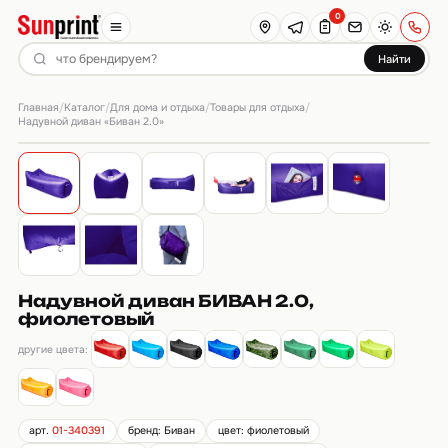
0
Найти
Главная
Каталог
Для дома и отдыха
Товары для отдыха
/
/
/
/
Надувной диван «Биван 2.0»
Надувной диван БИВАН 2.0,
фиолетовый
другие цвета:
арт.
01-340391
бренд: Биван
цвет: фиолетовый