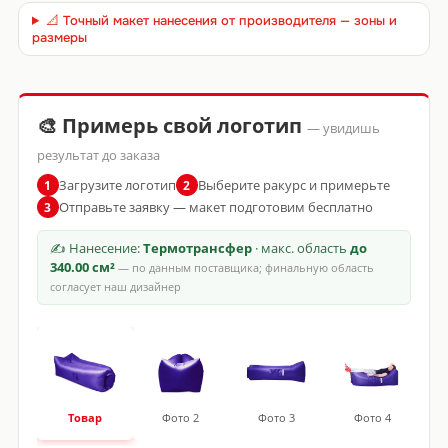
📐 Точный макет нанесения от производителя — зоны и
размеры
🎨 Примерь свой логотип
— увидишь
результат до заказа
Загрузите логотип
Выберите ракурс и примерьте
1
2
Отправьте заявку — макет подготовим бесплатно
3
✍ Нанесение:
Термотрансфер
· макс. область
до
340.00 см²
— по данным поставщика; финальную область
согласует наш дизайнер
Товар
Фото 2
Фото 3
Фото 4