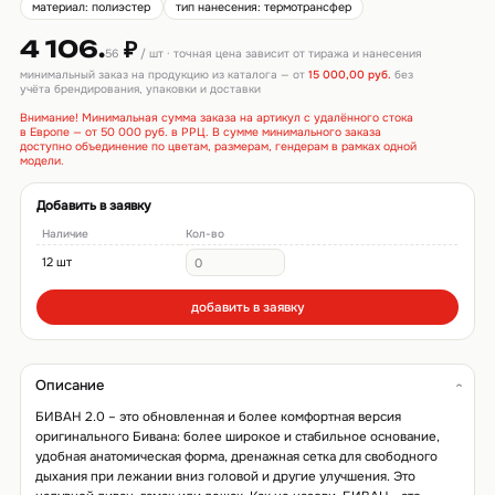
материал: полиэстер
тип нанесения: термотрансфер
4 106.
₽
56
/ шт · точная цена зависит от тиража и нанесения
минимальный заказ на продукцию из каталога — от
15 000,00 руб.
без
учёта брендирования, упаковки и доставки
Внимание! Минимальная сумма заказа на артикул с удалённого стока
в Европе — от 50 000 руб. в РРЦ. В сумме минимального заказа
доступно объединение по цветам, размерам, гендерам в рамках одной
модели.
Добавить в заявку
Наличие
Кол-во
12 шт
добавить в заявку
Описание
БИВАН 2.0 – это обновленная и более комфортная версия
оригинального Бивана: более широкое и стабильное основание,
удобная анатомическая форма, дренажная сетка для свободного
дыхания при лежании вниз головой и другие улучшения. Это