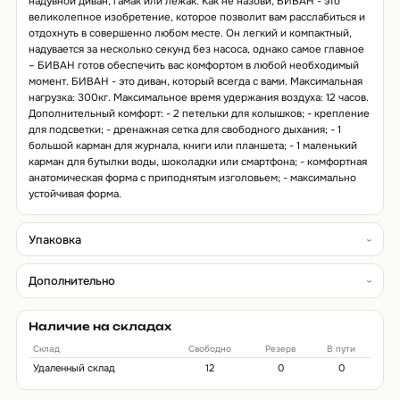
надувной диван, гамак или лежак. Как не назови, БИВАН - это
великолепное изобретение, которое позволит вам расслабиться и
отдохнуть в совершенно любом месте. Он легкий и компактный,
надувается за несколько секунд без насоса, однако самое главное
– БИВАН готов обеспечить вас комфортом в любой необходимый
момент. БИВАН - это диван, который всегда с вами. Максимальная
нагрузка: 300кг. Максимальное время удержания воздуха: 12 часов.
Дополнительный комфорт: - 2 петельки для колышков; - крепление
для подсветки; - дренажная сетка для свободного дыхания; - 1
большой карман для журнала, книги или планшета; - 1 маленький
карман для бутылки воды, шоколадки или смартфона; - комфортная
анатомическая форма с приподнятым изголовьем; - максимально
устойчивая форма.
Упаковка
Дополнительно
Наличие на складах
Склад
Свободно
Резерв
В пути
Удаленный склад
12
0
0