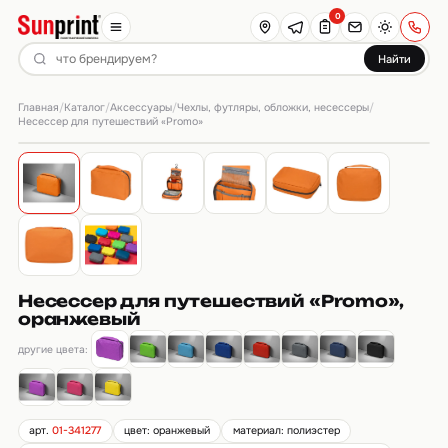
0
Найти
Главная
Каталог
Аксессуары
Чехлы, футляры, обложки, несессеры
/
/
/
/
Несессер для путешествий «Promo»
Несессер для путешествий «Promo»,
оранжевый
другие цвета:
арт.
01-341277
цвет: оранжевый
материал: полиэстер