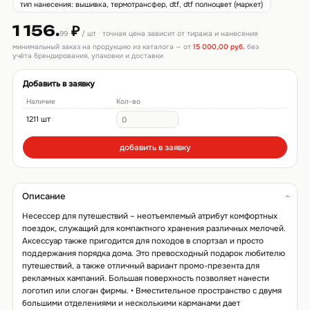
тип нанесения: вышивка, термотрансфер, dtf, dtf полноцвет (маркет)
1 156.
₽
99
/ шт · точная цена зависит от тиража и нанесения
минимальный заказ на продукцию из каталога — от
15 000,00 руб.
без
учёта брендирования, упаковки и доставки
Добавить в заявку
Наличие
Кол-во
1211 шт
добавить в заявку
Описание
Несессер для путешествий – неотъемлемый атрибут комфортных
поездок, служащий для компактного хранения различных мелочей.
Аксессуар также пригодится для походов в спортзал и просто
поддержания порядка дома. Это превосходный подарок любителю
путешествий, а также отличный вариант промо-презента для
рекламных кампаний. Большая поверхность позволяет нанести
логотип или слоган фирмы. • Вместительное пространство с двумя
большими отделениями и несколькими карманами дает