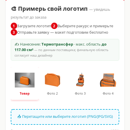
🎨 Примерь свой логотип
— увидишь
результат до заказа
Загрузите логотип
Выберите ракурс и примерьте
1
2
Отправьте заявку — макет подготовим бесплатно
3
✍ Нанесение:
Термотрансфер
· макс. область
до
117.00 см²
— по данным поставщика; финальную область
согласует наш дизайнер
Товар
Фото 2
Фото 3
Фото 4
📤 Перетащите или выберите логотип (PNG/JPG/SVG)