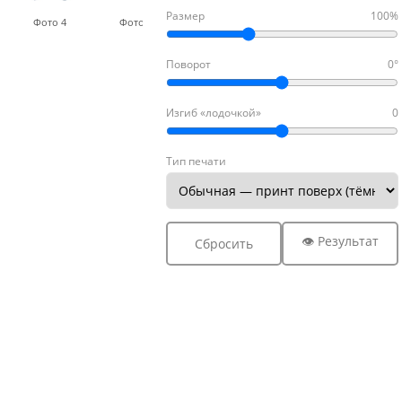
Размер
100%
Фото 4
Фото 5
Фото 6
Поворот
0°
Изгиб «лодочкой»
0
Тип печати
👁 Результат
Сбросить