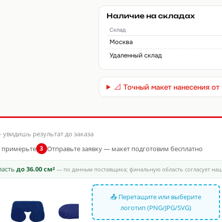
Наличие на складах
Склад
Москва
Удаленный склад
📐 Точный макет нанесения о
 увидишь результат до заказа
и примерьте
Отправьте заявку — макет подготовим бесплатно
3
бласть
до 36.00 см²
— по данным поставщика; финальную область согласует на
📤 Перетащите или выберите
логотип (PNG/JPG/SVG)