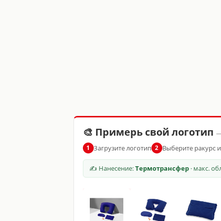
🎨 Примерь свой логотип
—
Загрузите логотип
Выберите ракурс 
1
2
✍ Нанесение:
Термотрансфер
· макс. о