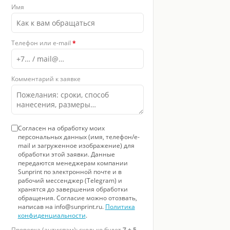
Имя
Телефон или e-mail
*
Комментарий к заявке
Согласен на обработку моих
персональных данных (имя, телефон/e-
mail и загруженное изображение) для
обработки этой заявки. Данные
передаются менеджерам компании
Sunprint по электронной почте и в
рабочий мессенджер (Telegram) и
хранятся до завершения обработки
обращения. Согласие можно отозвать,
написав на info@sunprint.ru.
Политика
конфиденциальности
.
Проверка (антиспам): сколько будет
7 + 5