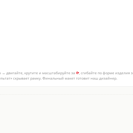
о → двигайте, крутите и масштабируйте за
⟳
, сгибайте по форме изделия 
зультат» скрывает рамку. Финальный макет готовит наш дизайнер.