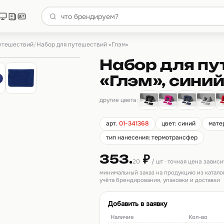
путешествий
/
Набор для путешествий «Глэм»
Набор для п
«Глэм», сини
другие цвета:
арт.
01-341368
цвет: синий
мате
тип нанесения: термотрансфер
353.
₽
20
/ шт · точная цена завис
минимальный заказ на продукцию из катало
учёта брендирования, упаковки и доставки
Добавить в заявку
Наличие
Кол-во