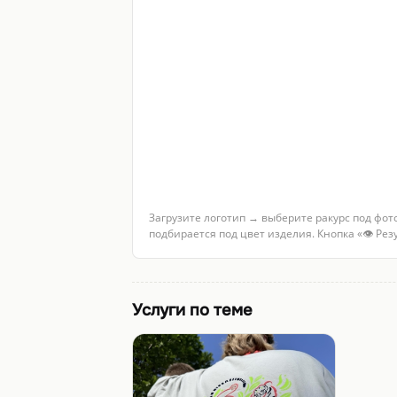
Загрузите логотип → выберите ракурс под фот
подбирается под цвет изделия. Кнопка «👁 Ре
Услуги по теме