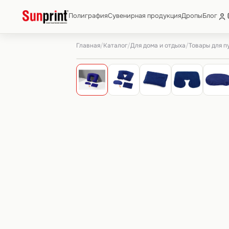
Полиграфия
Сувенирная продукция
Дропы
Блог
Главная
Каталог
Для дома и отдыха
Товары для 
/
/
/