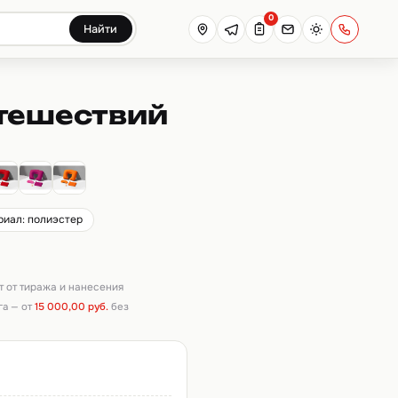
0
Найти
утешествий
й
риал: полиэстер
ит от тиража и нанесения
га — от
15 000,00 руб.
без