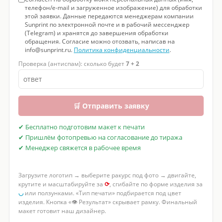
телефон/e-mail и загруженное изображение) для обработки
этой заявки. Данные передаются менеджерам компании
Sunprint по электронной почте и в рабочий мессенджер
(Telegram) и хранятся до завершения обработки
обращения. Согласие можно отозвать, написав на
info@sunprint.ru.
Политика конфиденциальности
.
Проверка (антиспам): сколько будет
7 + 2
🛒 Отправить заявку
✔ Бесплатно подготовим макет к печати
✔ Пришлём фотопревью на согласование до тиража
✔ Менеджер свяжется в рабочее время
Загрузите логотип → выберите ракурс под фото → двигайте,
крутите и масштабируйте за
⟳
, сгибайте по форме изделия за
◡
или ползунками. «Тип печати» подбирается под цвет
изделия. Кнопка «👁 Результат» скрывает рамку. Финальный
макет готовит наш дизайнер.