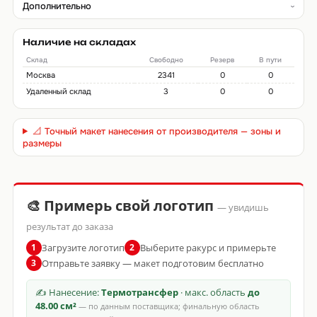
Дополнительно
Наличие на складах
Склад
Свободно
Резерв
В пути
Москва
2341
0
0
Удаленный склад
3
0
0
📐 Точный макет нанесения от производителя — зоны и
размеры
🎨 Примерь свой логотип
— увидишь
результат до заказа
Загрузите логотип
Выберите ракурс и примерьте
1
2
Отправьте заявку — макет подготовим бесплатно
3
✍ Нанесение:
Термотрансфер
· макс. область
до
48.00 см²
— по данным поставщика; финальную область