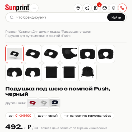
0
Найти
Главная
Каталог
Для дома и отдыха
Товары для отдыха
/
/
/
/
Подушка для путешествия с помпой «Push»
Подушка под шею с помпой Push,
черный
другие цвета:
арт.
01-341400
цвет: черный
тип нанесения: термотрансфер
492.
₽
38
/ шт · точная цена зависит от тиража и нанесения