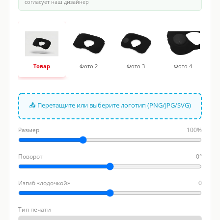
согласует наш дизайнер
Товар
Фото 2
Фото 3
Фото 4
📤 Перетащите или выберите логотип (PNG/JPG/SVG)
Размер
100%
Поворот
0°
Изгиб «лодочкой»
0
Тип печати