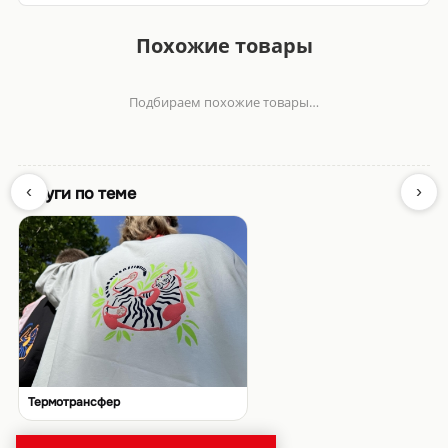
Похожие товары
Подбираем похожие товары…
‹
›
Услуги по теме
Термотрансфер