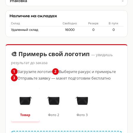
Упаковка
Наличие на складах
Склад
Свободно
Резерв
В пути
Удаленный склад
16000
0
0
🎨 Примерь свой логотип
— увидишь
результат до заказа
Загрузите логотип
Выберите ракурс и примерьте
1
2
Отправьте заявку — макет подготовим бесплатно
3
Товар
Фото 2
Фото 3