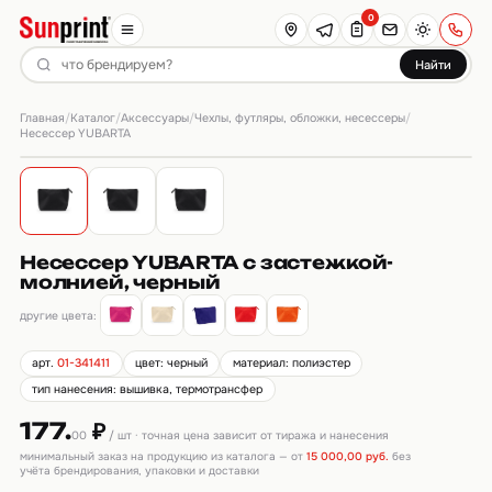
0
Найти
Главная
Каталог
Аксессуары
Чехлы, футляры, обложки, несессеры
/
/
/
/
Несессер YUBARTA
Несессер YUBARTA с застежкой-
молнией, черный
другие цвета:
арт.
01-341411
цвет: черный
материал: полиэстер
тип нанесения: вышивка, термотрансфер
177.
₽
00
/ шт · точная цена зависит от тиража и нанесения
минимальный заказ на продукцию из каталога — от
15 000,00 руб.
без
учёта брендирования, упаковки и доставки