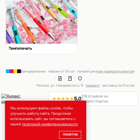
Тампопечать
брендирование · тиражи от 50 шт · полный цикл
нам доверяют
клиентам
Москва, ул. Неверовского, 9 ·
маршрут
· доставка по России
218 отзывов на
★★★★★
5,0
Яндекс·Картах
Мы используем файлы cookie, чтобы
улучшить работу сайта. Продолжая
использовать сайт, вы соглашаетесь с
нашей
политикой конфиденциальности
.
ПОНЯТНО