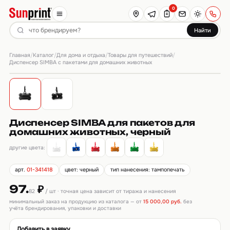
0
Найти
Главная
Каталог
Для дома и отдыха
Товары для путешествий
/
/
/
/
Диспенсер SIMBA с пакетами для домашних животных
Диспенсер SIMBA для пакетов для
домашних животных, черный
другие цвета:
арт.
01-341418
цвет: черный
тип нанесения: тампопечать
97.
₽
82
/ шт · точная цена зависит от тиража и нанесения
минимальный заказ на продукцию из каталога — от
15 000,00 руб.
без
учёта брендирования, упаковки и доставки
Добавить в заявку