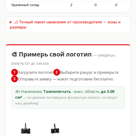
Удаленный склад
2
0
0
📐 Точный макет нанесения от производителя — зоны и
размеры
🎨 Примерь свой логотип
— увидишь
результат до заказа
Загрузите логотип
Выберите ракурс и примерьте
1
2
Отправьте заявку — макет подготовим бесплатно
3
✍ Нанесение:
Тампопечать
· макс. область
до 3.00
см²
— по данным поставщика; финальную область согласует
наш дизайнер