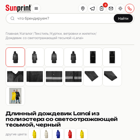
0
Найти
Главная
Каталог
Текстиль
Куртки, ветровки и жилетки
/
/
/
/
Дождевик со светоотражающей тесьмой «Lanai»
Длинный дождевик Lanai из
полиэстера со светоотражающей
тесьмой, черный
другие цвета: