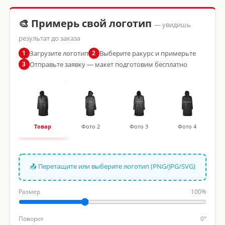
🎨 Примерь свой логотип
— увидишь
результат до заказа
Загрузите логотип
Выберите ракурс и примерьте
1
2
Отправьте заявку — макет подготовим бесплатно
3
Товар
Фото 2
Фото 3
Фото 4
📤 Перетащите или выберите логотип (PNG/JPG/SVG)
Размер
100%
Поворот
0°