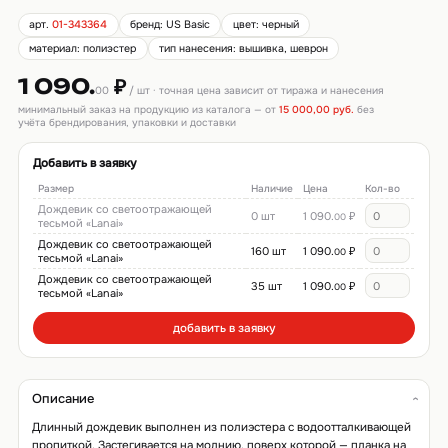
арт.
01-343364
бренд: US Basic
цвет: черный
материал: полиэстер
тип нанесения: вышивка, шеврон
1 090.
₽
00
/ шт · точная цена зависит от тиража и нанесения
минимальный заказ на продукцию из каталога — от
15 000,00 руб.
без
учёта брендирования, упаковки и доставки
Добавить в заявку
Размер
Наличие
Цена
Кол-во
Дождевик со светоотражающей
0 шт
1 090.
₽
00
тесьмой «Lanai»
Дождевик со светоотражающей
160 шт
1 090.
₽
00
тесьмой «Lanai»
Дождевик со светоотражающей
35 шт
1 090.
₽
00
тесьмой «Lanai»
добавить в заявку
Описание
Длинный дождевик выполнен из полиэстера с водоотталкивающей
пропиткой. Застегивается на молнию, поверх которой — планка на