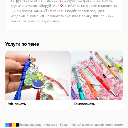
Загрузите логотип → выберите ракурс под фото → двигайте,
крутите и масштабируйте за
⟳
, сгибайте по форме изделия за
◡
или ползунками. «Тип печати» подбирается под цвет
изделия. Кнопка «👁 Результат» скрывает рамку. Финальный
макет готовит наш дизайнер.
Услуги по теме
УФ-печать
Тампопечать
брендирование · тиражи от 50 шт · полный цикл
нам доверяют
клиентам