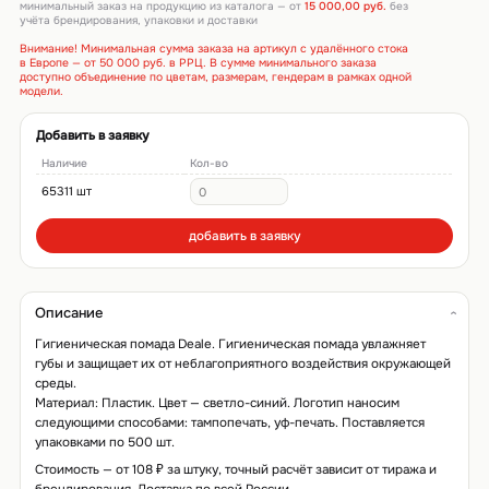
минимальный заказ на продукцию из каталога — от
15 000,00 руб.
без
учёта брендирования, упаковки и доставки
Внимание! Минимальная сумма заказа на артикул с удалённого стока
в Европе — от 50 000 руб. в РРЦ. В сумме минимального заказа
доступно объединение по цветам, размерам, гендерам в рамках одной
модели.
Добавить в заявку
Наличие
Кол-во
65311 шт
добавить в заявку
Описание
Гигиеническая помада Deale. Гигиеническая помада увлажняет
губы и защищает их от неблагоприятного воздействия окружающей
среды.
Материал: Пластик. Цвет — светло-синий. Логотип наносим
следующими способами: тампопечать, уф-печать. Поставляется
упаковками по 500 шт.
Стоимость — от 108 ₽ за штуку, точный расчёт зависит от тиража и