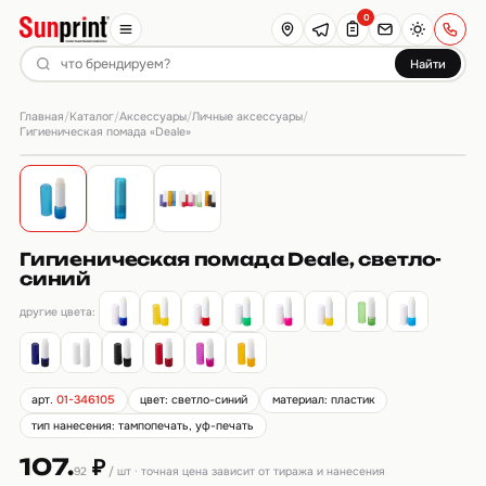
0
Найти
Главная
Каталог
Аксессуары
Личные аксессуары
/
/
/
/
Гигиеническая помада «Deale»
Гигиеническая помада Deale, светло-
синий
другие цвета:
арт.
01-346105
цвет: светло-синий
материал: пластик
тип нанесения: тампопечать, уф-печать
107.
₽
92
/ шт · точная цена зависит от тиража и нанесения