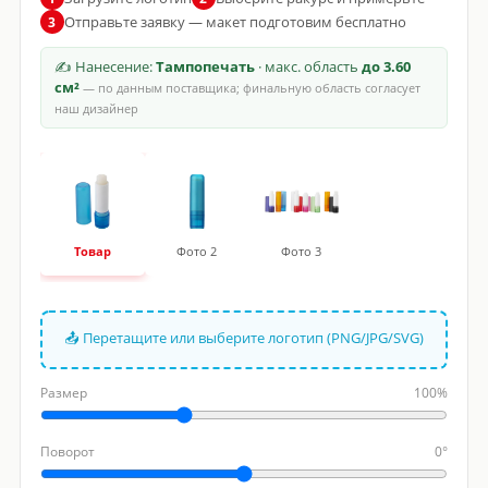
Отправьте заявку — макет подготовим бесплатно
3
✍ Нанесение:
Тампопечать
· макс. область
до 3.60
см²
— по данным поставщика; финальную область согласует
наш дизайнер
Товар
Фото 2
Фото 3
📤 Перетащите или выберите логотип (PNG/JPG/SVG)
Размер
100%
Поворот
0°