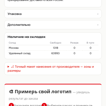
брендирования. Доставка по всей России.
Упаковка
Дополнительно
Наличие на складах
Склад
Свободно
Резерв
В пути
Москва
1318
0
0
Удаленный склад
63993
0
0
📐 Точный макет нанесения от производителя — зоны и
размеры
🎨 Примерь свой логотип
— увидишь
результат до заказа
Загрузите логотип
Выберите ракурс и примерьте
1
2