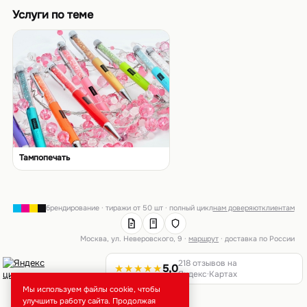
Услуги по теме
Тампопечать
брендирование · тиражи от 50 шт · полный цикл
нам доверяют
клиентам
Москва, ул. Неверовского, 9 ·
маршрут
· доставка по России
218 отзывов на
★★★★★
5,0
Яндекс·Картах
Мы используем файлы cookie, чтобы
улучшить работу сайта. Продолжая