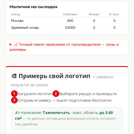
Наличие на складах
Склад
Свободно
Резерв
В пути
Москва
400
0
0
Удаленный склад
33000
0
0
📐 Точный макет нанесения от производителя — зоны и
размеры
🎨 Примерь свой логотип
— увидишь
результат до заказа
Загрузите логотип
Выберите ракурс и примерьте
1
2
Отправьте заявку — макет подготовим бесплатно
3
✍ Нанесение:
Тампопечать
· макс. область
до 3.60
см²
— по данным поставщика; финальную область согласует
наш дизайнер