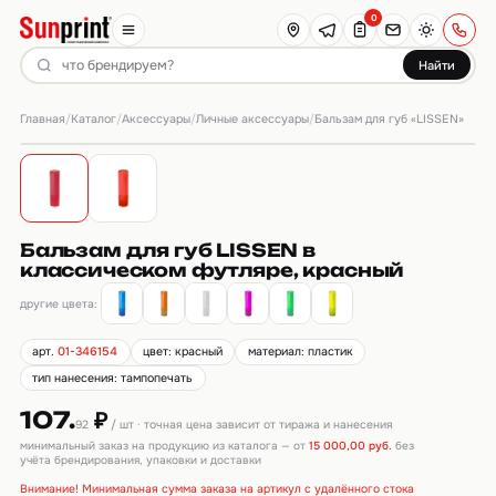
0
Найти
Главная
Каталог
Аксессуары
Личные аксессуары
/
/
/
/
Бальзам для губ «LISSEN»
Бальзам для губ LISSEN в
классическом футляре, красный
другие цвета:
арт.
01-346154
цвет: красный
материал: пластик
тип нанесения: тампопечать
107.
₽
92
/ шт · точная цена зависит от тиража и нанесения
минимальный заказ на продукцию из каталога — от
15 000,00 руб.
без
учёта брендирования, упаковки и доставки
Внимание! Минимальная сумма заказа на артикул с удалённого стока