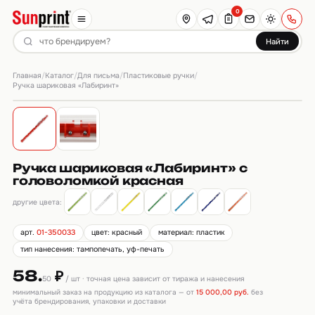
0
Найти
Главная
Каталог
Для письма
Пластиковые ручки
/
/
/
/
Ручка шариковая «Лабиринт»
Ручка шариковая «Лабиринт» с
головоломкой красная
другие цвета:
арт.
01-350033
цвет: красный
материал: пластик
тип нанесения: тампопечать, уф-печать
58.
₽
50
/ шт · точная цена зависит от тиража и нанесения
минимальный заказ на продукцию из каталога — от
15 000,00 руб.
без
учёта брендирования, упаковки и доставки