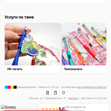
Услуги по теме
УФ-печать
Тампопечать
брендирование · тиражи от 50 шт · полный цикл
нам доверяют
клиентам
Москва, ул. Неверовского, 9 ·
маршрут
· доставка по России
218 отзывов на
★★★★★
5,0