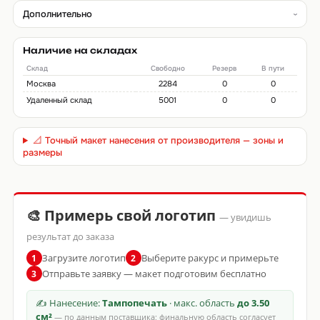
Дополнительно
Наличие на складах
Склад
Свободно
Резерв
В пути
Москва
2284
0
0
Удаленный склад
5001
0
0
📐 Точный макет нанесения от производителя — зоны и
размеры
🎨 Примерь свой логотип
— увидишь
результат до заказа
Загрузите логотип
Выберите ракурс и примерьте
1
2
Отправьте заявку — макет подготовим бесплатно
3
✍ Нанесение:
Тампопечать
· макс. область
до 3.50
см²
— по данным поставщика; финальную область согласует