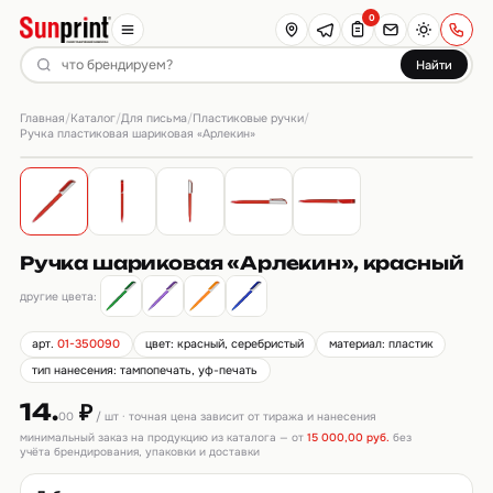
0
Найти
Главная
Каталог
Для письма
Пластиковые ручки
/
/
/
/
Ручка пластиковая шариковая «Арлекин»
Ручка шариковая «Арлекин», красный
другие цвета:
арт.
01-350090
цвет: красный, серебристый
материал: пластик
тип нанесения: тампопечать, уф-печать
14.
₽
00
/ шт · точная цена зависит от тиража и нанесения
минимальный заказ на продукцию из каталога — от
15 000,00 руб.
без
учёта брендирования, упаковки и доставки