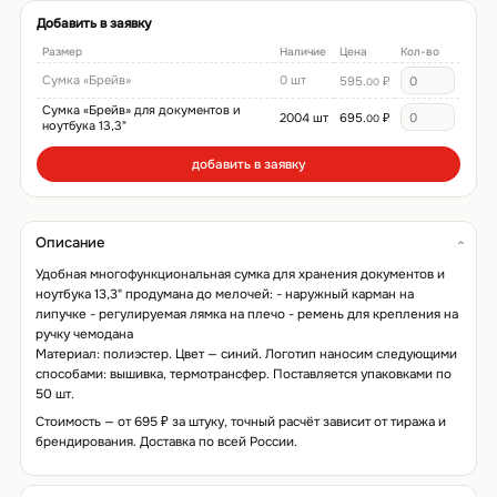
Добавить в заявку
Размер
Наличие
Цена
Кол-во
Сумка «Брейв»
0 шт
595.
₽
00
Сумка «Брейв» для документов и
2004 шт
695.
₽
00
ноутбука 13,3"
добавить в заявку
Описание
Удобная многофункциональная сумка для хранения документов и
ноутбука 13,3" продумана до мелочей: - наружный карман на
липучке - регулируемая лямка на плечо - ремень для крепления на
ручку чемодана
Материал: полиэстер. Цвет — синий. Логотип наносим следующими
способами: вышивка, термотрансфер. Поставляется упаковками по
50 шт.
Стоимость — от 695 ₽ за штуку, точный расчёт зависит от тиража и
брендирования. Доставка по всей России.