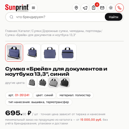
0
Найти
Главная
Каталог
Сумки
Дорожные сумки, чемоданы, портпледы
/
/
/
/
Сумка «Брейв» для документов и ноутбука 13,3"
Сумка «Брейв» для документов и
ноутбука 13,3", синий
другие цвета:
арт.
01-351241
цвет: синий
материал: полиэстер
тип нанесения: вышивка, термотрансфер
695.
₽
00
/ шт · точная цена зависит от тиража и нанесения
минимальный заказ на продукцию из каталога — от
15 000,00 руб.
без
учёта брендирования, упаковки и доставки