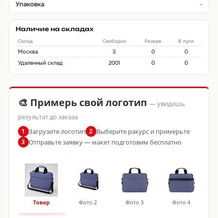
Упаковка
Наличие на складах
Склад
Свободно
Резерв
В пути
Москва
3
0
0
Удаленный склад
2001
0
0
🎨 Примерь свой логотип
— увидишь
результат до заказа
Загрузите логотип
Выберите ракурс и примерьте
1
2
Отправьте заявку — макет подготовим бесплатно
3
Товар
Фото 2
Фото 3
Фото 4