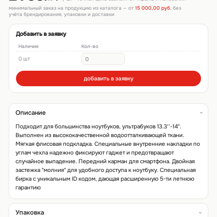
минимальный заказ на продукцию из каталога — от
15 000,00 руб.
без
учёта брендирования, упаковки и доставки
Добавить в заявку
Наличие
Кол-во
0 шт
добавить в заявку
Описание
Подходит для большинства ноутбуков, ультрабуков 13.3'‘-14".
Выполнен из высококачественной водоотталкивающей ткани.
Мягкая флисовая подкладка. Специальные внутренние накладки по
углам чехла надежно фиксируют гаджет и предотвращают
случайное выпадение. Передний карман для смартфона. Двойная
застежка "молния" для удобного доступа к ноутбуку. Специальная
бирка с уникальным ID кодом, дающая расширенную 5-ти летнюю
гарантию
Упаковка