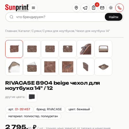
0
Найти
Главная
Каталог
Сумки
Сумки для ноутбуков
/
/
/
/
Чехол для ноутбука 14"
RIVACASE 8904 beige чехол для
ноутбука 14" / 12
другие цвета:
арт.
01-351457
бренд: RIVACASE
цвет: бежевый
материал: полиэстер, полиуретан
2 795.
₽
65
/ шт · точная цена зависит от тиража и нанесения