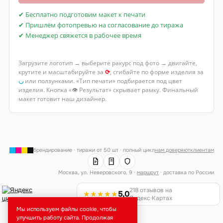
✔ Бесплатно подготовим макет к печати
✔ Пришлём фотопревью на согласование до тиража
✔ Менеджер свяжется в рабочее время
Загрузите логотип → выберите ракурс под фото → двигайте,
крутите и масштабируйте за
⟳
, сгибайте по форме изделия за
◡
или ползунками. «Тип печати» подбирается под цвет
изделия. Кнопка «👁 Результат» скрывает рамку. Финальный
макет готовит наш дизайнер.
брендирование · тиражи от 50 шт · полный цикл
нам доверяют
клиентам
Москва, ул. Неверовского, 9 ·
маршрут
· доставка по России
218 отзывов на
★★★★★
5,0
Яндекс·Картах
Мы используем файлы cookie, чтобы
улучшить работу сайта. Продолжая