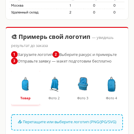
Москва
1
0
0
Удаленный склад
2
0
0
🎨 Примерь свой логотип
— увидишь
результат до заказа
Загрузите логотип
Выберите ракурс и примерьте
1
2
Отправьте заявку — макет подготовим бесплатно
3
Товар
Фото 2
Фото 3
Фото 4
📤 Перетащите или выберите логотип (PNG/JPG/SVG)