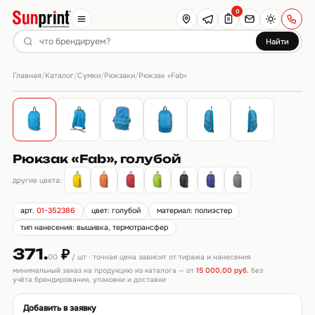
0
Найти
Главная
Каталог
Сумки
Рюкзаки
/
/
/
/
Рюкзак «Fab»
Рюкзак «Fab», голубой
другие цвета:
арт.
01-352386
цвет: голубой
материал: полиэстер
тип нанесения: вышивка, термотрансфер
371.
₽
00
/ шт · точная цена зависит от тиража и нанесения
минимальный заказ на продукцию из каталога — от
15 000,00 руб.
без
учёта брендирования, упаковки и доставки
Добавить в заявку