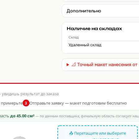
Дополнительно
Наличие на складах
Склад
Удаленный склад
📐 Точный макет нанесения о
 увидишь результат до заказа
и примерьте
Отправьте заявку — макет подготовим бесплатно
3
бласть
до 45.00 см²
— по данным поставщика; финальную область согласует на
📤 Перетащите или выберите