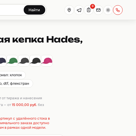
0
Найти
я кепка Hades,
риал: хлопок
, dtf, флекстран
ит от тиража и нанесения
га — от
15 000,00 руб.
без
ртикул с удалённого стока в
инимального заказа доступно
ам в рамках одной модели.