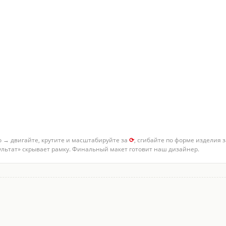
о → двигайте, крутите и масштабируйте за
⟳
, сгибайте по форме изделия 
зультат» скрывает рамку. Финальный макет готовит наш дизайнер.