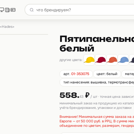
 «Hades»
Пятипанельна
белый
другие цвета:
арт.
01-353075
цвет: белый
мате
тип нанесения: вышивка, термотрансфер
558.
₽
43
/ шт · точная цена завис
минимальный заказ на продукцию из катало
учёта брендирования, упаковки и доставки
Внимание! Минимальная сумма заказа на а
Европе — от 50 000 руб. в РРЦ. В сумме м
объединение по цветам, размерам, гендер