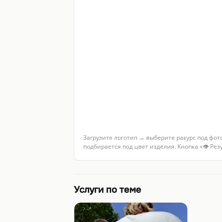
Загрузите логотип → выберите ракурс под фот
подбирается под цвет изделия. Кнопка «👁 Ре
Услуги по теме