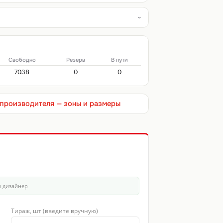
Свободно
Резерв
В пути
7038
0
0
т производителя — зоны и размеры
ш дизайнер
Тираж, шт (введите вручную)