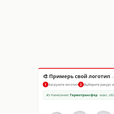
🎨 Примерь свой логотип
—
Загрузите логотип
Выберите ракурс 
1
2
✍ Нанесение:
Термотрансфер
· макс. о