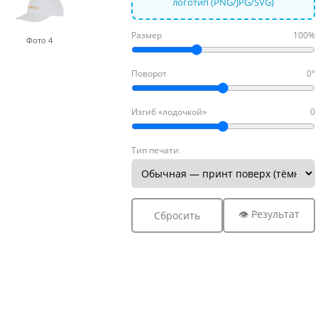
логотип (PNG/JPG/SVG)
Размер
100%
Фото 4
Поворот
0°
Изгиб «лодочкой»
0
Тип печати
👁 Результат
Сбросить