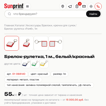
0
Найти
Главная
Каталог
Аксессуары
Брелоки, крючки для сумок
/
/
/
/
Брелок-рулетка «Ромб», 1м
Брелок-рулетка, 1 м., белый/красный
другие цвета:
арт.
01-068140
цвет: красный
размер: 1м
материал: металл, пластик
тип нанесения: заливка полимерной смолой, тампопечать, уф-печать
55.
₽
00
/ шт · точная цена зависит от тиража и нанесения
минимальный заказ на продукцию из каталога — от
15 000,00 руб.
без
учёта брендирования, упаковки и доставки