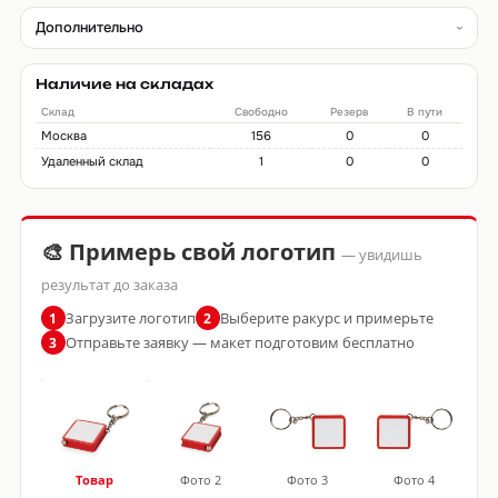
Дополнительно
Наличие на складах
Склад
Свободно
Резерв
В пути
Москва
156
0
0
Удаленный склад
1
0
0
🎨 Примерь свой логотип
— увидишь
результат до заказа
Загрузите логотип
Выберите ракурс и примерьте
1
2
Отправьте заявку — макет подготовим бесплатно
3
Товар
Фото 2
Фото 3
Фото 4