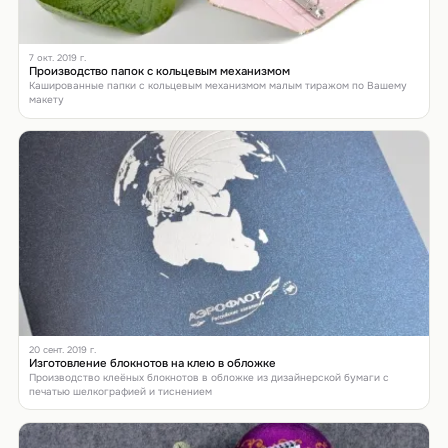
7 окт. 2019 г.
Производство папок с кольцевым механизмом
Кашированные папки с кольцевым механизмом малым тиражом по Вашему
макету
20 сент. 2019 г.
Изготовление блокнотов на клею в обложке
Производство клеёных блокнотов в обложке из дизайнерской бумаги с
печатью шелкографией и тиснением