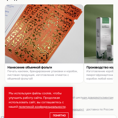
Нанесение объемной фольги
Производство коро
Печать наклеек, брендирование упаковки и коробок,
Изготовление коробок и
листовая продукция, изготовление этикеток с
микрогофрокартона, п
объемной фольгой!
коробок любой констру
товаров и подарков
Мы используем файлы cookie, чтобы
улучшить работу сайта. Продолжая
брендирование · тиражи от 50 шт · полный цикл
нам доверяют
клиентам
использовать сайт, вы соглашаетесь с
нашей
политикой конфиденциальности
.
Москва, ул. Неверовского, 9 ·
маршрут
· доставка по России
ПОНЯТНО