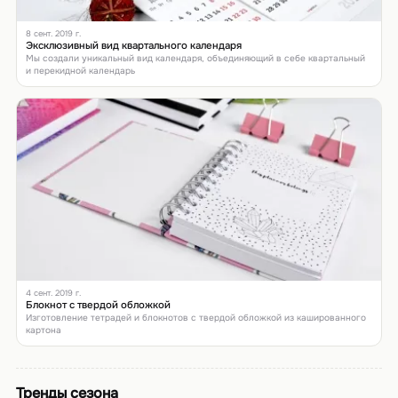
8 сент. 2019 г.
Эксклюзивный вид квартального календаря
Мы создали уникальный вид календаря, объединяющий в себе квартальный
и перекидной календарь
4 сент. 2019 г.
Блокнот с твердой обложкой
Изготовление тетрадей и блокнотов с твердой обложкой из кашированного
картона
Тренды сезона