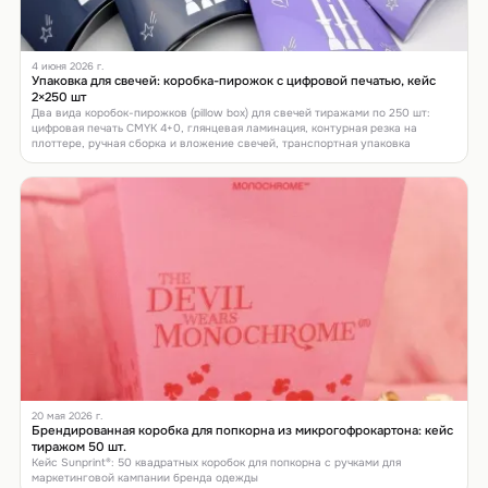
4 июня 2026 г.
Упаковка для свечей: коробка-пирожок с цифровой печатью, кейс
2×250 шт
Два вида коробок-пирожков (pillow box) для свечей тиражами по 250 шт:
цифровая печать CMYK 4+0, глянцевая ламинация, контурная резка на
плоттере, ручная сборка и вложение свечей, транспортная упаковка
20 мая 2026 г.
Брендированная коробка для попкорна из микрогофрокартона: кейс
тиражом 50 шт.
Кейс Sunprint®: 50 квадратных коробок для попкорна с ручками для
маркетинговой кампании бренда одежды