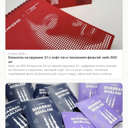
5 июня 2026 г.
Блокноты на пружине 3:1 с софт-тач и тиснением фольгой: кейс 500
шт
Кейс на 500 блокнотов А5 на чёрной пружине 3:1: цифровая печать плашек
на обложке и подложке, матовый софт-тач со всех сторон, тиснение
серебряной фольгой (пиксельный силуэт лица), офсетный блок в клетку