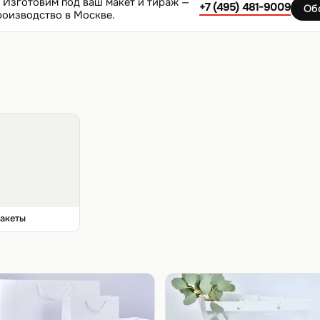
Изготовим под ваш макет и тираж —
+7 (495) 481-9009
Об
роизводство в Москве.
акеты