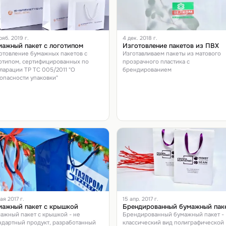
ояб. 2019 г.
4 дек. 2018 г.
ажный пакет с логотипом
Изготовление пакетов из ПВХ
отовление бумажных пакетов с
Изготавливаем пакеты из матового
отипом, сертифицированных по
прозрачного пластика с
ларации ТР ТС 005/2011 "О
брендированием
опасности упаковки"
ая 2017 г.
15 апр. 2017 г.
мажный пакет с крышкой
Брендированный бумажный пак
ажный пакет с крышкой - не
Брендированный бумажный пакет -
ндартный продукт, разработанный
классический вид полиграфической