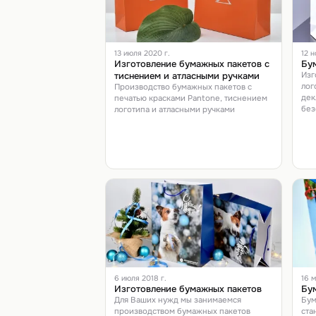
13 июля 2020 г.
12 н
Изготовление бумажных пакетов с
Бум
тиснением и атласными ручками
Изг
лог
Производство бумажных пакетов с
дек
печатью красками Pantone, тиснением
без
логотипа и атласными ручками
6 июля 2018 г.
16 м
Изготовление бумажных пакетов
Бу
Для Ваших нужд мы занимаемся
Бум
производством бумажных пакетов
ста