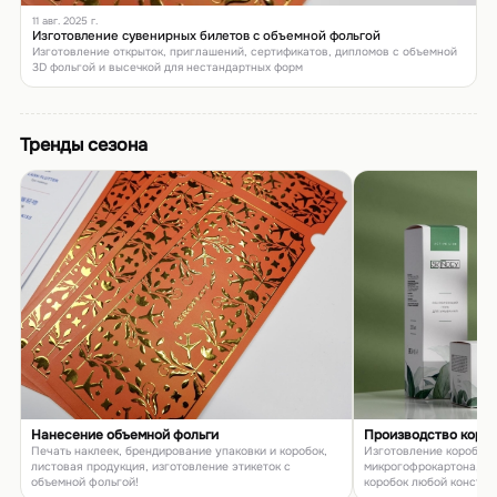
11 авг. 2025 г.
Изготовление сувенирных билетов с объемной фольгой
Изготовление открыток, приглашений, сертификатов, дипломов с объемной
3D фольгой и высечкой для нестандартных форм
Тренды сезона
Нанесение объемной фольги
Производство коро
Печать наклеек, брендирование упаковки и коробок,
Изготовление коробок и
листовая продукция, изготовление этикеток с
микрогофрокартона, п
объемной фольгой!
коробок любой констру