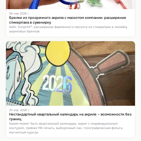
26 мая 2026 г.
Брелки из прозрачного акрила с маскотом компании: расширение
стикерпака в сувенирку
Кейс Sunprint®: расширение фирменного маскота из стикерпака в линейку
акриловых брелков
20 апр. 2026 г.
Нестандартный квартальный календарь на акриле – возможности без
границ
Каким может быть квартальный календарь: акрил с индивидуальным
контуром, прямая УФ-печать, выборочный лак, голографическая фольга,
магнитный курсор