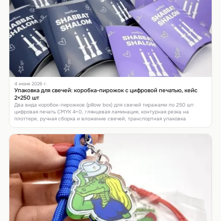
4 июня 2026 г.
Упаковка для свечей: коробка-пирожок с цифровой печатью, кейс
2×250 шт
Два вида коробок-пирожков (pillow box) для свечей тиражами по 250 шт:
цифровая печать CMYK 4+0, глянцевая ламинация, контурная резка на
плоттере, ручная сборка и вложение свечей, транспортная упаковка